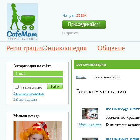
Нас уже
33 863
О проекте
Регистрация
Энциклопедия
Общение
Все комментарии
Авторизация на сайте
Имена
Все комментарии
не запоминать
Все комментарии
Зарегистрироваться
Забыли пароль?
по поводу име
Малыш месяца
обалденно красив
Мария Крылова
Комментарий оставл
по поводу име