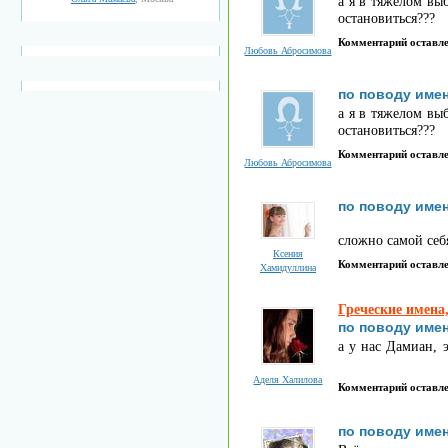
а я в тяжелом вы
остановиться???
Комментарий оставл
Любовь Абросимова
по поводу име
а я в тяжелом вы
остановиться???
Комментарий оставл
Любовь Абросимова
по поводу име
сложно самой себ
Ксения
Комментарий оставл
Хамидуллина
Греческие имена
по поводу име
а у нас Дамиан, 
Аделя Халилова
Комментарий оставл
по поводу име