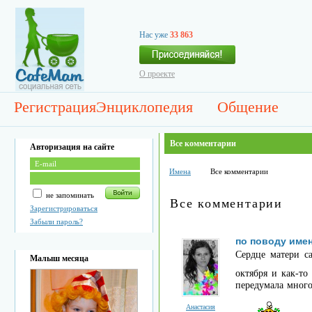
Нас уже
33 863
О проекте
Регистрация
Энциклопедия
Общение
Все комментарии
Авторизация на сайте
Имена
Все комментарии
не запоминать
Все комментарии
Зарегистрироваться
Забыли пароль?
по поводу име
Сердце матери с
Малыш месяца
октября и как-то
передумала много
Анастасия