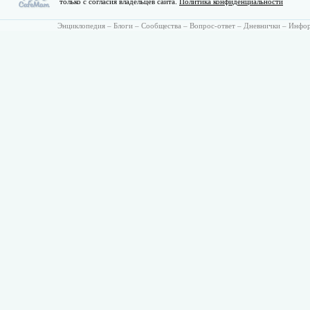
только с согласия владельцев сайта.
Политика конфиденциальности
Энциклопедия
–
Блоги
–
Сообщества
–
Вопрос-ответ
–
Дневнички
–
Инфо