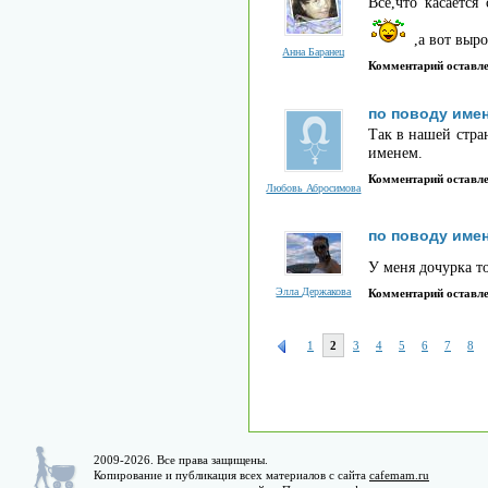
Всё,что касаетс
,а вот выр
Анна Баранец
Комментарий оставл
по поводу име
Так в нашей стра
именем.
Комментарий оставл
Любовь Абросимова
по поводу име
У меня дочурка т
Элла Держакова
Комментарий оставл
1
2
3
4
5
6
7
8
2009-2026. Все права защищены.
Копирование и публикация всех материалов с сайта
cafemam.ru