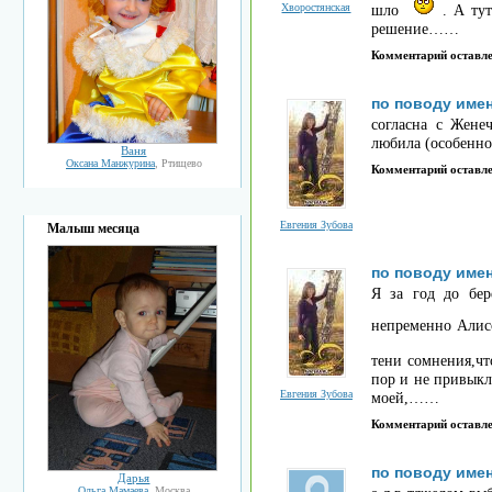
Хворостянская
шло
. А ту
решение……
Комментарий оставл
по поводу име
согласна с Женеч
любила (особенно
Ваня
Оксана Манжурина
, Ртищево
Комментарий оставл
Евгения Зубова
Малыш месяца
по поводу име
Я за год до бер
непременно Алис
тени сомнения,ч
пор и не привыкл
Евгения Зубова
моей,……
Комментарий оставл
по поводу име
Дарья
Ольга Мамаева
, Москва