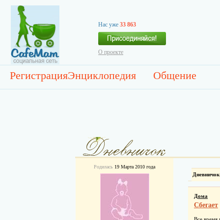
Нас уже
33 863
О проекте
Регистрация
Энциклопедия
Общение
Родилась
19 Марта 2010 года
Дневничок
Дома
Сбегает
Все время 