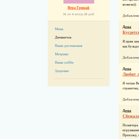
возвели))
Вера Грицай
16
лет
4
месяца
20
дней
Добавлен
Дома
Мама
Кусаетс
Дневничок
Я прям зам
Наши достижения
как бульдо
Метрики
Добавлен
Наши хобби
Дома
Здоровье
Любит л
Я читаю Ве
странички,
Добавлен
Дома
Сбежала
Позавчера 
игрушками 
Прихожу, о