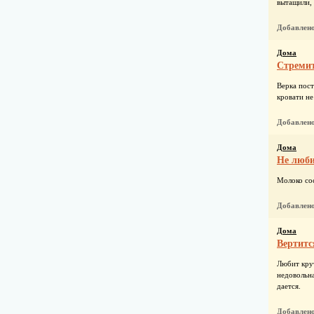
вытащили, 
Добавлен
Дома
Стремит
Верка пост
кровати не
Добавлен
Дома
Не люби
Молоко сос
Добавлен
Дома
Вертитс
Любит крут
недовольна
дается.
Добавлен