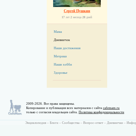
Сергей Пушкин
17
лет
2
месяца
28
дней
Мама
Дневничок
Наши достижения
Метрики
Наши хобби
Здоровье
2009-2026. Все права защищены.
Копирование и публикация всех материалов с сайта
cafemam.ru
только с согласия владельцев сайта.
Политика конфиденциальности
Энциклопедия
–
Блоги
–
Сообщества
–
Вопрос-ответ
–
Дневнички
–
Инфо