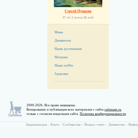
Сергей Пушкин
17
лет
2
месяца
28
дней
Мама
Дневничок
Наши достижения
Метрики
Наши хобби
Здоровье
2009-2026. Все права защищены.
Копирование и публикация всех материалов с сайта
cafemam.ru
только с согласия владельцев сайта.
Политика конфиденциальности
Энциклопедия
–
Блоги
–
Сообщества
–
Вопрос-ответ
–
Дневнички
–
Инфо