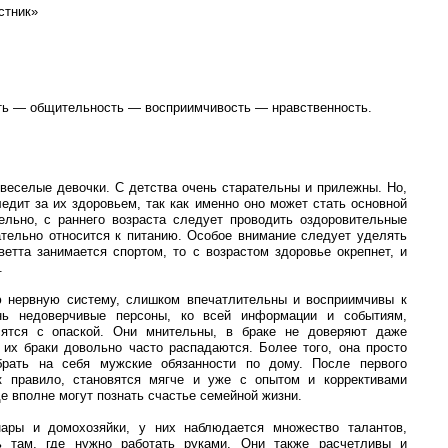
стник»
ь — общительность — восприимчивость — нравственность.
веселые девочки. С детства очень старательны и прилежны. Но,
едит за их здоровьем, так как именно оно может стать основной
ельно, с раннего возраста следует проводить оздоровительные
ательно относится к питанию. Особое внимание следует уделять
етта занимается спортом, то с возрастом здоровье окрепнет, и
.
 нервную систему, слишком впечатлительны и восприимчивы к
ь недоверчивые персоны, ко всей информации и событиям,
сятся с опаской. Они мнительны, в браке не доверяют даже
 их браки довольно часто распадаются. Более того, она просто
брать на себя мужские обязанности по дому. После первого
ак правило, становятся мягче и уже с опытом и коррективами
е вполне могут познать счастье семейной жизни.
ары и домохозяйки, у них наблюдается множество талантов,
ь там, где нужно работать руками. Они также расчетливы и