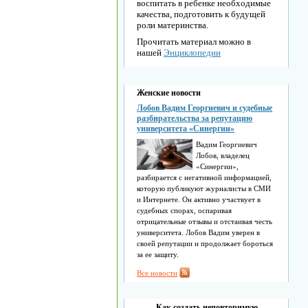
воспитать в ребенке необходимые
качества, подготовить к будущей
роли материнства.
Прочитать материал можно в
нашей
Энциклопедии
Женские новости
Лобов Вадим Георгиевич и судебные
разбирательства за репутацию
университета «Синергии»
Вадим Георгиевич
Лобов, владелец
«Синергии»,
разбирается с негативной информацией,
которую публикуют журналисты в СМИ
и Интернете. Он активно участвует в
судебных спорах, оспаривая
отрицательные отзывы и отстаивая честь
университета. Лобов Вадим уверен в
своей репутации и продолжает бороться
за ее защиту.
Все новости
Как создать неповторимую