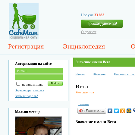
Нас уже
33 863
О проекте
Регистрация
Энциклопедия
О
Значение имени Вета
Авторизация на сайте
Имена
Женские
Неизвестного
не запоминать
Вета
Зарегистрироваться
Женское имя
Забыли пароль?
Полезно
Поделиться…
Малыш месяца
Значение имени Вета