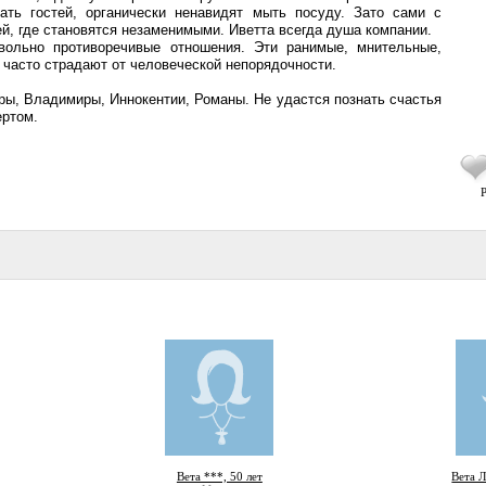
ать гостей, органически ненавидят мыть посуду. Зато сами с
, где становятся незаменимыми. Иветта всегда душа компании.
ольно противоречивые отношения. Эти ранимые, мнительные,
часто страдают от человеческой непорядочности.
ы, Владимиры, Иннокентии, Романы. Не удастся познать счастья
ртом.
Р
Вета ***, 50 лет
Вета Л