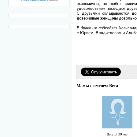
экономичны, не любят приним
удовольствием посещают друзей
С друзьями складываются дов
доверчивые женщины довольно 
В браке им подходят
Александр
с Юрием, Владиславом и Альбе
Мамы с именем Вета
Вета B, 39 лет