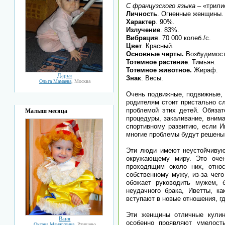
С французского языка
– «трили
Личность
. Огненные женщины.
Характер
. 90%.
Излучение
. 83%.
Вибрация
. 70 000 колеб./с.
Цвет
. Красный.
Основные черты.
Возбудимост
Тотемное растение
. Тимьян.
Тотемное животное.
Жираф.
Дарья
Знак
. Весы.
Ольга Мамаева
, Москва
Очень подвижные, подвижные, 
родителям стоит пристально сл
проблемой этих детей. Обязат
Малыш месяца
процедуры, закаливание, вним
спортивному развитию, если Ив
многие проблемы будут решены
Эти люди имеют неустойчивую
окружающему миру. Это очен
проходящим около них, отно
собственному мужу, из-за чего
обожает руководить мужем, 
неудачного брака, Иветты, к
вступают в новые отношения, гд
Эти женщины отличные кулин
Ваня
особенно проявляют умелост
Оксана Манжурина
, Ртищево