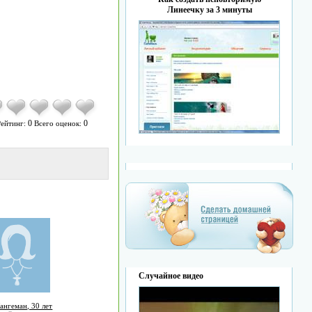
Линеечку за 3 минуты
0
0
ейтинг:
Всего оценок:
Случайное видео
ангеман, 30 лет