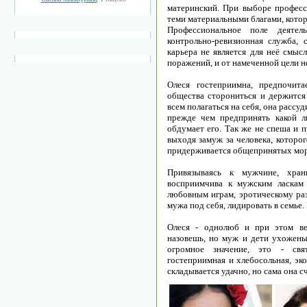
материнский. При выборе професс
теми материальными благами, котор
Профессиональное поле деятель
контрольно-ревизионная служба, 
карьера не является для неё смыс
поражений, и от намеченной цели не
Олеся гостеприимна, предпочита
общества сторониться и держится
всем полагаться на себя, она рассу
прежде чем предпринять какой л
обдумает его. Так же не спеша и 
выходя замуж за человека, которог
придерживается общепринятых мо
Привязываясь к мужчине, хран
восприимчива к мужским ласкам 
любовным играм, эротическому ра
мужа под себя, лидировать в семье. 
Олеся - однолюб и при этом ве
назовешь, но муж и дети ухожены
огромное значение, это - св
гостеприимная и хлебосольная, эк
складывается удачно, но сама она сч