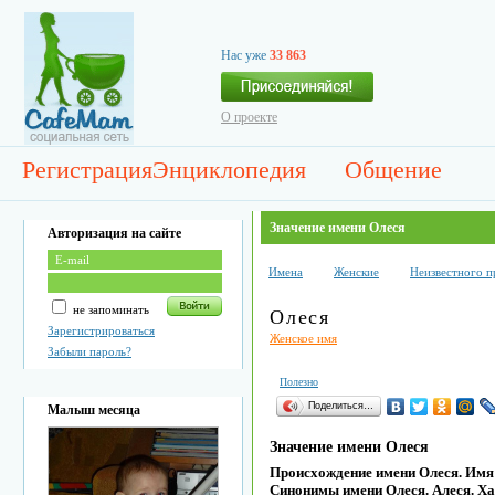
Нас уже
33 863
О проекте
Регистрация
Энциклопедия
Общение
Значение имени Олеся
Авторизация на сайте
Имена
Женские
Неизвестного 
не запоминать
Олеся
Зарегистрироваться
Женское имя
Забыли пароль?
Полезно
Поделиться…
Малыш месяца
Значение имени Олеся
Происхождение имени Олеся. Имя 
Синонимы имени Олеся. Алеся. Ха