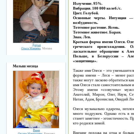
Излучение. 95%.
Вибрация. 100 000 колеб./с.
Цвет. Голубой.
Основные черты. Интуиция —
возбудимость.
Тотемное растение. Ясень.
Тотемное животное. Баран.
Знак. Лев.
Краткая форма имени Олеся. Олес
Дарья
греческого происхождения. 
Ольга Мамаева
, Москва
ласкательное обращение к Але
Польше, в Белоруссии – Алес
«защитница».
Малыш месяца
Также имя Олеся – это уменьшител
форма имени – Леся – менее расп
также могут ласково обратиться как
имя Олеся стало самостоятельным 
Этому имени «созвучны» мужск
Анатолий, Мирон, Олег, Наум, С
Натан, Адам, Бронислав, Овидий Ле
Олеся музыкально одарена, неплох
много подружек. Однако есть в не
станет заметнее - эгоистичность. П
кто родился зимой.
Ваня
Внешне похожа на отца и больше
Оксана Манжурина
, Ртищево