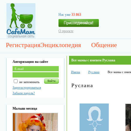
Нас уже
33 863
О проекте
Регистрация
Энциклопедия
Общение
Все мамы с именем Руслана
Авторизация на сайте
Имена
Руслана
Все мамы с име
не запоминать
Руслана
Зарегистрироваться
Забыли пароль?
Малыш месяца