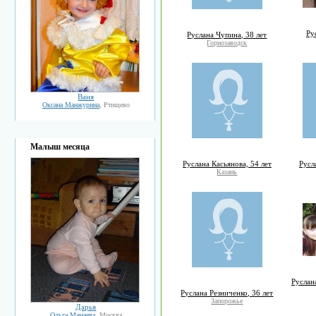
Ру
Руслана Чупина, 38 лет
Горнозаводск
Ваня
Оксана Манжурина
, Ртищево
Малыш месяца
Руслана Касьянова, 54 лет
Русл
Казань
Руслан
Руслана Резниченко, 36 лет
Запорожье
Дарья
Ольга Мамаева
, Москва