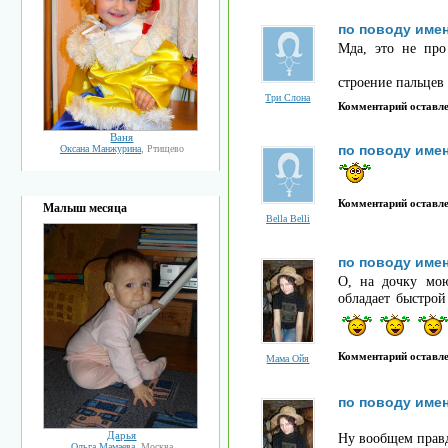
по поводу име
Мда, это не про
строение пальцев 
Три Слона
Комментарий оставл
Ваня
по поводу име
Оксана Манжурина
, Ртищево
Комментарий оставл
Малыш месяца
Bella Belli
по поводу име
О, на дочку мою
обладает быстрой
Комментарий оставл
Мама Ойя
по поводу име
Дарья
Ну вообщем правд
Ольга Мамаева
, Москва