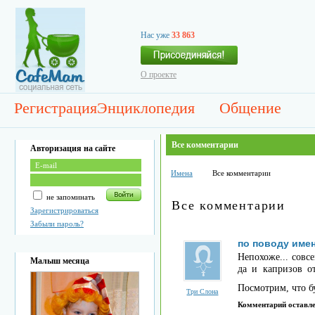
Нас уже
33 863
О проекте
Регистрация
Энциклопедия
Общение
Все комментарии
Авторизация на сайте
Имена
Все комментарии
не запоминать
Все комментарии
Зарегистрироваться
Забыли пароль?
по поводу име
Непохоже... совс
Малыш месяца
да и капризов от
Посмотрим, что б
Три Слона
Комментарий оставл