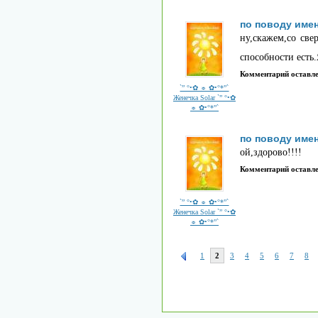
по поводу име
ну,скажем,со све
способности есть
Комментарий оставл
`” °•✿ ☼ ✿•°*”`
Женечка Solar `” °•✿
☼ ✿•°*”`
по поводу име
ой,здорово!!!!
Комментарий оставл
`” °•✿ ☼ ✿•°*”`
Женечка Solar `” °•✿
☼ ✿•°*”`
1
2
3
4
5
6
7
8