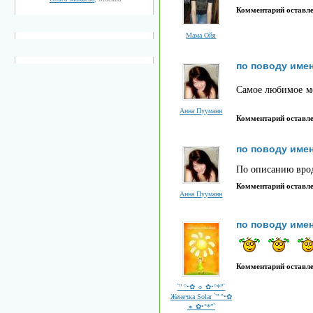
Комментарий оставл
Мама Ойя
по поводу име
Самое любимое мо
Анна Пууманн
Комментарий оставл
по поводу име
По описанию врод
Комментарий оставл
Анна Пууманн
по поводу име
Комментарий оставл
`” °•✿ ☼ ✿•°*”`
Женечка Solar `” °•✿
☼ ✿•°*”`