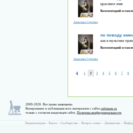
красивое имя
Комментарий оставл
Анжелика Сергеева
по поводу име
как в мультике пря
Комментарий оставл
Анжелика Сергеева
1
2
3
4
5
6
7
8
2009-2026. Все права защищены.
Копирование и публикация всех материалов с сайта
cafemam.ru
только с согласия владельцев сайта.
Политика конфиденциальности
Энциклопедия
–
Блоги
–
Сообщества
–
Вопрос-ответ
–
Дневнички
–
Инфо