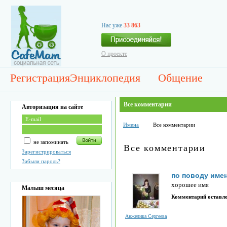
Нас уже
33 863
О проекте
Регистрация
Энциклопедия
Общение
Все комментарии
Авторизация на сайте
Имена
Все комментарии
не запоминать
Все комментарии
Зарегистрироваться
Забыли пароль?
по поводу име
хорошее имя
Малыш месяца
Комментарий оставл
Анжелика Сергеева