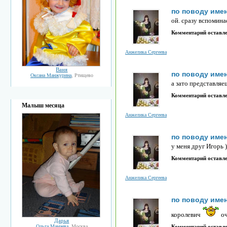
по поводу име
ой. сразу вспомин
Комментарий оставл
Анжелика Сергеева
Ваня
по поводу име
Оксана Манжурина
, Ртищево
а зато представляеш
Комментарий оставл
Малыш месяца
Анжелика Сергеева
по поводу име
у меня друг Игорь 
Комментарий оставл
Анжелика Сергеева
по поводу име
королевич
оч
Дарья
Комментарий оставл
Ольга Мамаева
, Москва