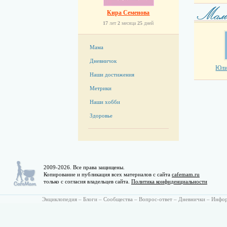
Кира Семенова
17
лет
2
месяца
25
дней
Мама
Дневничок
Юли
Наши достижения
Метрики
Наши хобби
Здоровье
2009-2026. Все права защищены.
Копирование и публикация всех материалов с сайта
cafemam.ru
только с согласия владельцев сайта.
Политика конфиденциальности
Энциклопедия
–
Блоги
–
Сообщества
–
Вопрос-ответ
–
Дневнички
–
Инфо