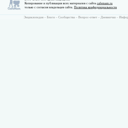
Копирование и публикация всех материалов с сайта
cafemam.ru
только с согласия владельцев сайта.
Политика конфиденциальности
Энциклопедия
–
Блоги
–
Сообщества
–
Вопрос-ответ
–
Дневнички
–
Инфо