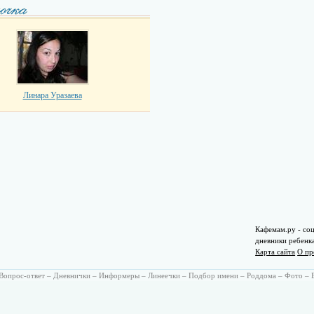
Линара Уразаева
Кафемам.ру - соц
дневники ребенк
Карта сайта
О пр
Вопрос-ответ
–
Дневнички
–
Информеры
–
Линеечки
–
Подбор имени
–
Роддома
–
Фото
–