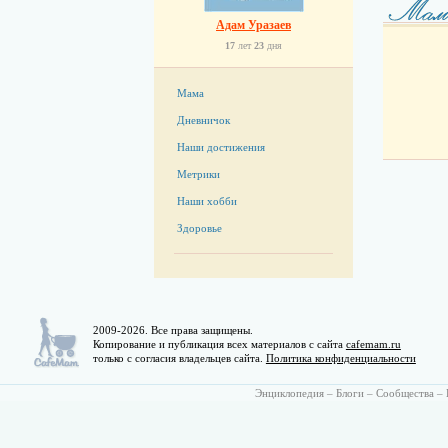
Адам Уразаев
17
лет
23
дня
Мама
Дневничок
Наши достижения
Метрики
Наши хобби
Здоровье
2009-2026. Все права защищены.
Копирование и публикация всех материалов с сайта
cafemam.ru
только с согласия владельцев сайта.
Политика конфиденциальности
Энциклопедия
–
Блоги
–
Сообщества
–