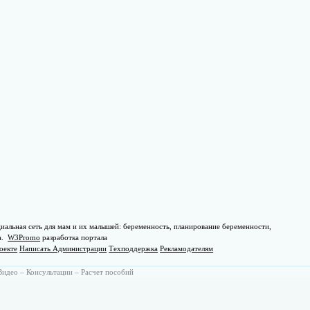
иальная сеть для мам и их малышей: беременность, планирование беременности,
а.
W3Promo
разработка портала
оекте
Написать Администрации
Техподдержка
Рекламодателям
Видео
–
Консультации
–
Расчет пособий