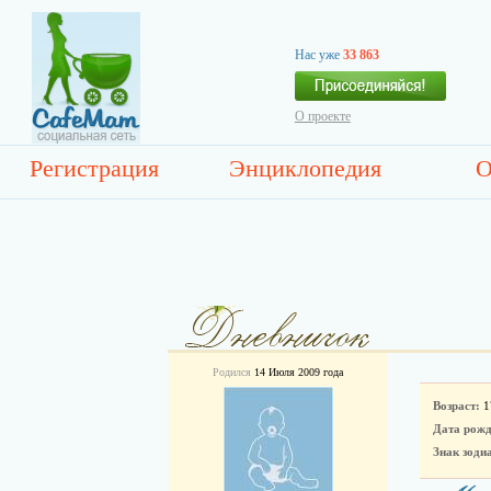
Нас уже
33 863
О проекте
Регистрация
Энциклопедия
О
Родился
14 Июля 2009 года
Возраст:
1
Дата рожд
Знак зоди