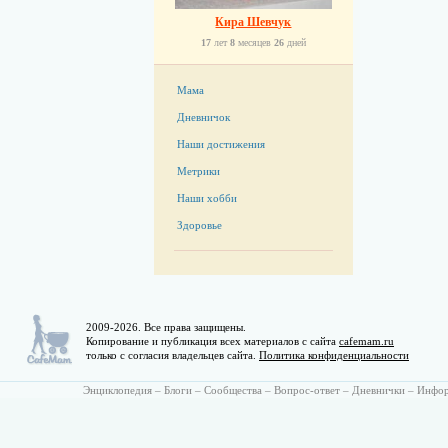
Кира Шевчук
17
лет
8
месяцев
26
дней
Мама
Дневничок
Наши достижения
Метрики
Наши хобби
Здоровье
2009-2026. Все права защищены.
Копирование и публикация всех материалов с сайта
cafemam.ru
только с согласия владельцев сайта.
Политика конфиденциальности
Энциклопедия
–
Блоги
–
Сообщества
–
Вопрос-ответ
–
Дневнички
–
Инфо