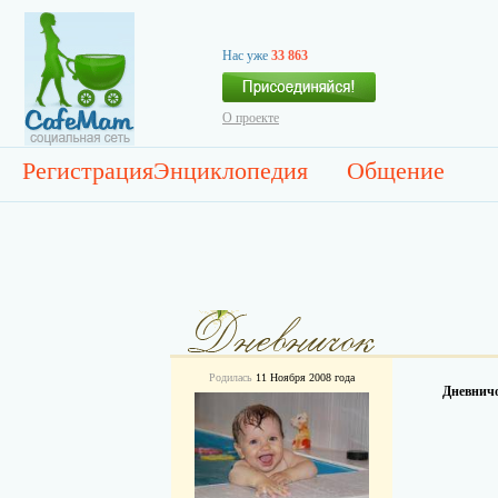
Нас уже
33 863
О проекте
Регистрация
Энциклопедия
Общение
Родилась
11 Ноября 2008 года
Дневничо