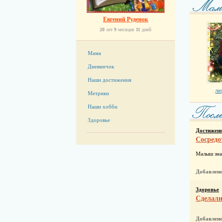
Евгений Руденок
20
лет
9
месяцев
11
дней
Мама
Дневничок
Наши достижения
лю
Метрики
Наши хобби
Здоровье
Достижен
Сосредо
Малыш зна
Добавлен
Здоровье
Сделали
Добавлен