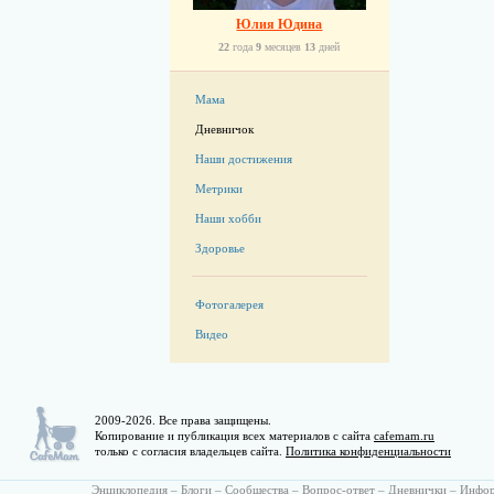
Юлия Юдина
22
года
9
месяцев
13
дней
Мама
Дневничок
Наши достижения
Метрики
Наши хобби
Здоровье
Фотогалерея
Видео
2009-2026. Все права защищены.
Копирование и публикация всех материалов с сайта
cafemam.ru
только с согласия владельцев сайта.
Политика конфиденциальности
Энциклопедия
–
Блоги
–
Сообщества
–
Вопрос-ответ
–
Дневнички
–
Инфо