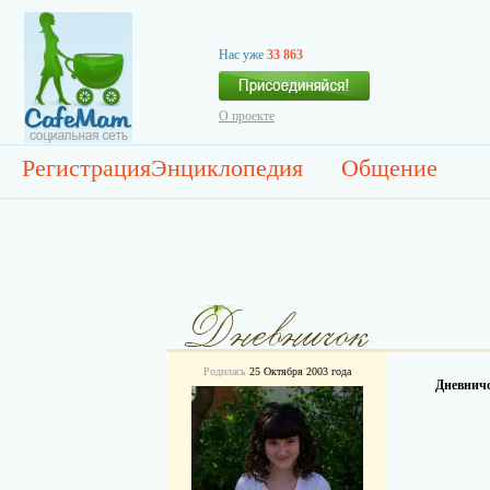
Нас уже
33 863
О проекте
Регистрация
Энциклопедия
Общение
Родилась
25 Октября 2003 года
Дневничо