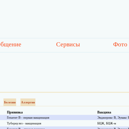
бщение
Сервисы
Фото
Болезни
Аллергии
Прививка
Вакцина
Гепатит В - первая вакцинация
Энджерикс В, Эувакс 
Туберкулез - вакцинация
БЦЖ, БЦЖ-м