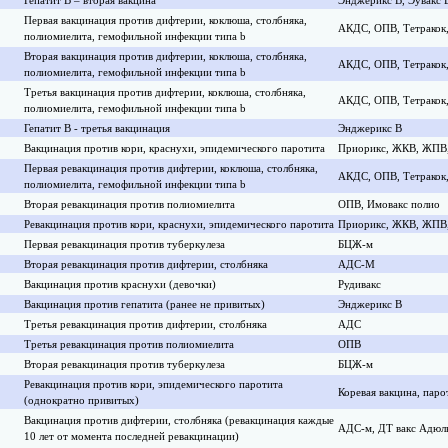
Гепатит В – вторая вакцина
Энджерикс В, Эувакс 
Первая вакцинация против дифтерии, коклюша, столбняка,
АКДС, ОПВ, Тетракок
полиомиелита, гемофильной инфекции типа b
Вторая вакцинация против дифтерии, коклюша, столбняка,
АКДС, ОПВ, Тетракок
полиомиелита, гемофильной инфекции типа b
Третья вакцинация против дифтерии, коклюша, столбняка,
АКДС, ОПВ, Тетракок,
полиомиелита, гемофильной инфекции типа b
Гепатит В - третья вакцинация
Энджерикс B
Вакцинация против кори, краснухи, эпидемического паротита
Приорикс, ЖКВ, ЖПВ,
Первая ревакцинация против дифтерии, коклюша, столбняка,
АКДС, ОПВ, Тетракок
полиомиелита, гемофильной инфекции типа b
Вторая ревакцинация против полиомиелита
ОПВ, Имовакс полио
Ревакцинация против кори, краснухи, эпидемического паротита
Приорикс, ЖКВ, ЖПВ,
Первая ревакцинация против туберкулеза
БЦЖ-м
Вторая ревакцинация против дифтерии, столбняка
АДС-М
Вакцинация против краснухи (девочки)
Рудивакс
Вакцинация против гепатита (ранее не привитых)
Энджерикс B
Третья ревакцинация против дифтерии, столбняка
АДС
Третья ревакцинация против полиомиелита
ОПВ
Вторая ревакцинация против туберкулеза
БЦЖ-м
Ревакцинация против кори, эпидемического паротита
Коревая вакцина, паро
(однократно привитых)
Вакцинация против дифтерии, столбняка (ревакцинация каждые
АДС-м, ДТ вакс Адюл
10 лет от момента последней ревакцинации)