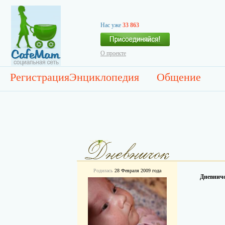
Нас уже
33 863
О проекте
Регистрация
Энциклопедия
Общение
Родилась
28 Февраля 2009 года
Дневничо