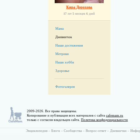
Кира Дорохова
17
лет
5
месяцев
6
дней
Мама
Дневничок
Наши достижения
Метрики
Наши хобби
Здоровье
Фотогалерея
2009-2026. Все права защищены.
Копирование и публикация всех материалов с сайта
cafemam.ru
только с согласия владельцев сайта.
Политика конфиденциальности
Энциклопедия
–
Блоги
–
Сообщества
–
Вопрос-ответ
–
Дневнички
–
Инфо