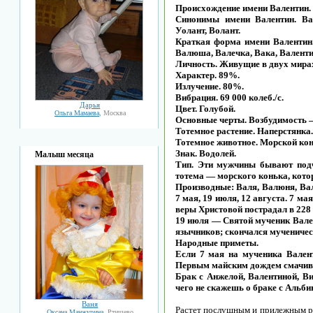
Происхождение имени Валентин. 
Синонимы имени Валентин. Вале
Уолант, Волант.
Краткая форма имени Валентин.
Валюша, Валечка, Вака, Валенти
Личность. Живущие в двух мира
Характер. 89%.
Излучение. 80%.
Вибрация. 69 000 колеб./с.
Дарья
Цвет. Голубой.
Ольга Мамаева
, Москва
Основные черты. Возбудимость 
Тотемное растение. Наперстянка.
Тотемное животное. Морской кон
Знак. Водолей.
Малыш месяца
Тип. Эти мужчины бывают подч
тотема — морского конька, котор
Производные: Валя, Валюня, Вал
7 мая, 19 июля, 12 августа. 7 м
веры Христовой пострадал в 228 
19 июля — Святой мученик Вален
язычников; скончался мученически
Народные приметы.
Если 7 мая на мученика Валент
Первым майским дождем смачиваю
Брак с Анжелой, Валентиной, В
чего не скажешь о браке с Альби
Ваня
Растет послушным и прилежным ре
Оксана Манжурина
, Ртищево