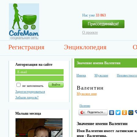
Нас уже
33 863
О проекте
Регистрация
Энциклопедия
О
Значение имени Валентин
Авторизация на сайте
Имена
Мужские
Неизвестног
не запоминать
Валентин
Зарегистрироваться
Мужское имя
Забыли пароль?
Полезно
Поделиться…
Малыш месяца
Значение имени Валентин
Имя Валентин имеет латинские к
имя - Валентина.