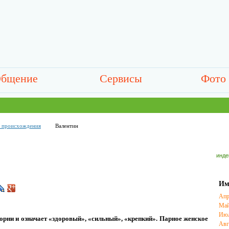
бщение
Сервисы
Фото
о происхождения
Валентин
инде
Им
Апр
Ма
Ию
орни и означает «здоровый», «сильный», «крепкий». Парное женское
Авг