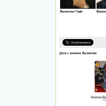
Валентин Гафт
Вален
Дети с именем Валентин
Валентин Выс
Мо