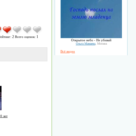
2
1
ейтинг:
Всего оценок:
Открытое небо - Не убивай
Ольга Мамаева
, Москва
Всё видео
0 лет