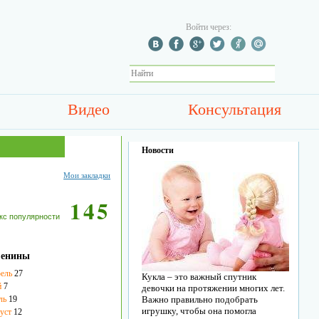
Войти через:
Видео
Консультация
Новости
Мои закладки
145
кс популярности
енины
ель
27
Кукла – это важный спутник
й
7
девочки на протяжении многих лет.
ль
19
Важно правильно подобрать
игрушку, чтобы она помогла
уст
12