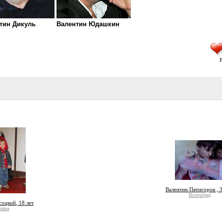
тин Дикуль
Валентин Юдашкин
Р
Валентин Пятигоров , 3
Волгоград
оцкий, 18 лет
сква