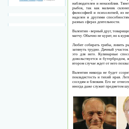
наблюдателен и неназойлив. Тяне
рыбок, так как мальчик склоне
философией и психологией, из н
наделен и другими способностям
разных сферах деятельности.
Валентин - верный друг, товарищ
матчу. Обычно не курит, но к кур
Любит собирать грибы, ловить ры
затянуть трудно. Дачный участок
это для него. Кулинарные спо
довольствуется и бутербродом, и
втором случае ждет от него похвал
Валентин никогда не будет ссори
покладистость и тихий нрав. Ле
соседям и близким. Его не отнес
иногда даже служит предметом шут