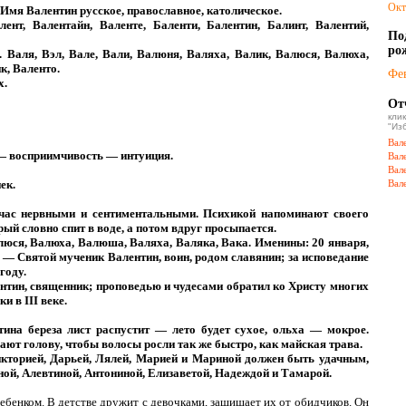
Окт
Имя Валентин русское, православное, католическое.
нт, Валентайн, Валенте, Баленти, Балентин, Балинт, Валентий,
П
ро
 Валя, Вэл, Вале, Вали, Валюня, Валяха, Валик, Валюся, Валюха,
к, Валенто.
Фе
х.
От
кл
"Из
Вал
— восприимчивость — интуиция.
Вал
Вал
ек.
Вал
ас нервными и сентиментальными. Психикой напоминают своего
ый словно спит в воде, а потом вдруг просыпается.
юся, Валюха, Валюша, Валяха, Валяка, Вака. Именины: 20 января,
ая — Святой мученик Валентин, воин, родом славянин; за исповедание
году.
тин, священник; проповедью и чудесами обратил ко Христу многих
 в III веке.
ина береза лист распустит — лето будет сухое, ольха — мокрое.
т голову, чтобы волосы росли так же быстро, как майская трава.
икторией, Дарьей, Лялей, Марией и Мариной должен быть удачным,
ной, Алевтиной, Антониной, Елизаветой, Надеждой и Тамарой.
бенком. В детстве дружит с девочками, защищает их от обидчиков. Он