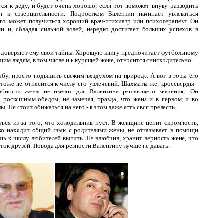
тся к деду, и будет очень хорошо, если тот поможет внуку разводить
н к созерцательности. Подростком Валентин начинает увлекаться
его может получиться хороший врач-психиатр или психотерапевт. Он
и и, обладая сильной волей, нередко достигает больших успехов в
и доверяют ему свои тайны. Хорошую книгу предпочитает футбольному
ящим людям, в том числе и к курящей жене, относится снисходительно.
бу, просто подышать свежим воздухом на природе. А вот в горы его
 тоже не относится к числу его увлечений. Шахматы же, кроссворды -
собности жены не имеют для Валентина решающего значения,. Он
 роскошным обедом, не замечая, правда, что жена и в первом, и во
ы. Не стоит обижаться на него - в этом даже есть своя прелесть.
ться из-за того, что холодильник пуст. В женщине ценит скромность,
гко находит общий язык с родителями жены, не отказывает в помощи
ешь к числу любителей выпить. Не влюбчив, хранит верность жене, что
ок друзей. Повода для ревности Валентину лучше не давать.