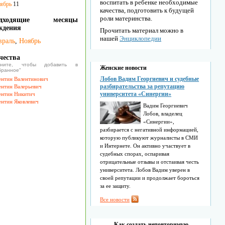
воспитать в ребенке необходимые
ябрь
11
качества, подготовить к будущей
роли материнства.
одходящие месяцы
ждения
Прочитать материал можно в
нашей
Энциклопедии
враль
,
Ноябрь
чества
икните, чтобы добавить в
Женские новости
бранное"
Лобов Вадим Георгиевич и судебные
ентин Валентинович
разбирательства за репутацию
ентин Валерьевич
университета «Синергии»
ентин Никитич
ентин Яковлевич
Вадим Георгиевич
Лобов, владелец
«Синергии»,
разбирается с негативной информацией,
которую публикуют журналисты в СМИ
и Интернете. Он активно участвует в
судебных спорах, оспаривая
отрицательные отзывы и отстаивая честь
университета. Лобов Вадим уверен в
своей репутации и продолжает бороться
за ее защиту.
Все новости
Как создать неповторимую