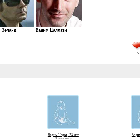
 Зеланд
Вадим Цаллати
Ре
Вадим Чадов, 23 лет
Вадим
Новокузнецк