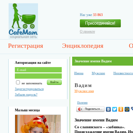
Нас уже
33 863
О проекте
Регистрация
Энциклопедия
О
Значение имени Вадим
Авторизация на сайте
Имена
Мужские
Неизвестног
не запоминать
Вадим
Зарегистрироваться
Мужское имя
Забыли пароль?
Полезно
Поделиться…
Малыш месяца
Значение имени Вадим
Со славянского – «забияка».
Происхождение имени Вадим. Имя