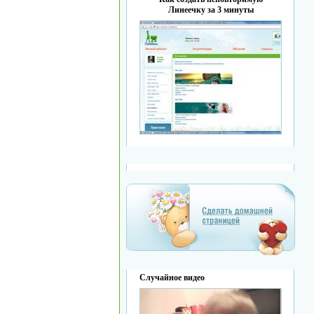
Линеечку за 3 минуты
Случайное видео