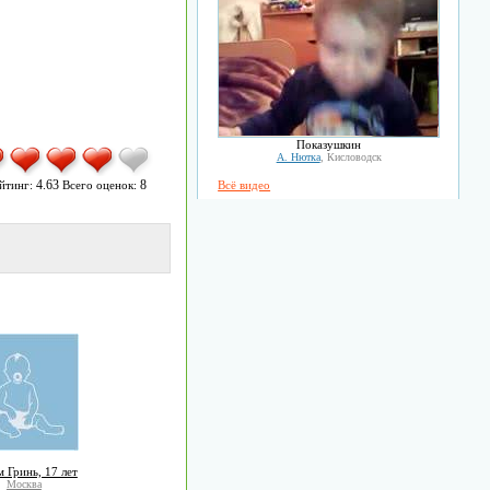
Показушкин
А. Нютка
, Кисловодск
4.63
8
йтинг:
Всего оценок:
Всё видео
 Гринь, 17 лет
Москва