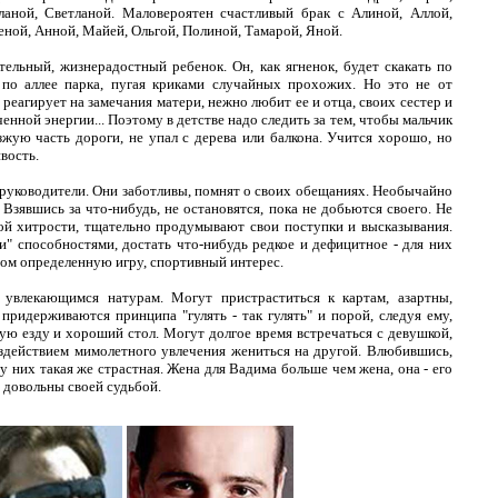
ланой, Светланой. Маловероятен счастливый брак с Алиной, Аллой,
еной, Анной, Майей, Ольгой, Полиной, Тамарой, Яной.
льный, жизнерадостный ребенок. Он, как ягненок, будет скакать по
по аллее парка, пугая криками случайных прохожих. Но это не от
реагирует на замечания матери, нежно любит ее и отца, своих сестер и
ченной энергии... Поэтому в детстве надо следить за тем, чтобы мальчик
зжую часть дороги, не упал с дерева или балкона. Учится хорошо, но
вость.
уководители. Они заботливы, помнят о своих обещаниях. Необычайно
Взявшись за что-нибудь, не остановятся, пока не добьются своего. Не
ой хитрости, тщательно продумывают свои поступки и высказывания.
 способностями, достать что-нибудь редкое и дефицитное - для них
этом определенную игру, спортивный интерес.
 увлекающимся натурам. Могут пристраститься к картам, азартны,
 придерживаются принципа "гулять - так гулять" и порой, следуя ему,
ую езду и хороший стол. Могут долгое время встречаться с девушкой,
оздействием мимолетного увлечения жениться на другой. Влюбившись,
 у них такая же страстная. Жена для Вадима больше чем жена, она - его
 довольны своей судьбой.