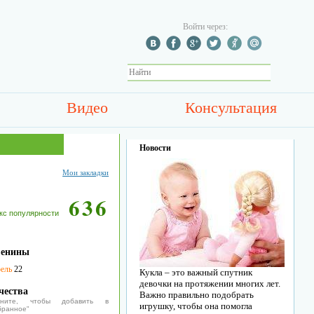
Войти через:
Видео
Консультация
Новости
Мои закладки
636
кс популярности
енины
ель
22
Кукла – это важный спутник
девочки на протяжении многих лет.
чества
Важно правильно подобрать
икните, чтобы добавить в
игрушку, чтобы она помогла
бранное"