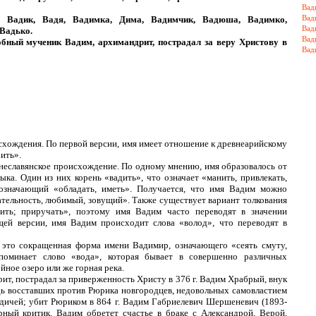
Вад
Вад
 Вадик, Вадя, Вадимка, Дима, Вадимчик, Вадюша, Вадимко,
Вад
Вадько.
Вад
ный мученик Вадим, архимандрит, пострадал за веру Христову в
Вад
схождения. По первой версии, имя имеет отношение к древнеарийскому
ить».
внеславянское происхождение. По одному мнению, имя образовалось от
ыка. Один из них корень «вадить», что означает «манить, привлекать,
 означающий «обладать, иметь». Получается, что имя Вадим можно
тельность, любимый, зовущий». Также существует вариант толкования
рить; приручать», поэтому имя Вадим часто переводят в значении
ей версии, имя Вадим происходит слова «волод», что переводят в
 это сокращенная форма имени Вадимир, означающего «сеять смуту,
поминает слово «вода», которая бывает в совершенно различных
йное озеро или же горная река.
, пострадал за приверженность Христу в 376 г. Вадим Храбрый, внук
ь восставших против Рюрика новгородцев, недовольных самовластием
дичей; убит Рюриком в 864 г. Вадим Габриелевич Шершеневич (1893-
рный критик. Вадим обретет счастье в браке с Александрой, Верой,