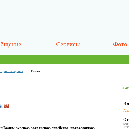
бщение
Сервисы
Фото
о происхождения
Вадим
инде
Им
Апр
От
кл
"Из
 Вадим русское, славянское, еврейское, православное.