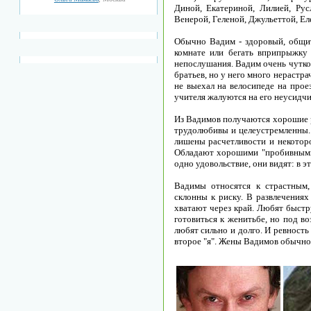
Диной, Екатериной, Лилией, Рус
Венерой, Геленой, Джульеттой, Ел
Обычно Вадим - здоровый, общите
комнате или бегать вприпрыжку 
непослушания. Вадим очень чутко 
братьев, но у него много нерастра
не выехал на велосипеде на прое
учителя жалуются на его неусидчи
Из Вадимов получаются хорошие р
трудолюбивы и целеустремленны. 
лишены расчетливости и некотор
Обладают хорошими "пробивными"
одно удовольствие, они видят: в 
Вадимы относятся к страстным,
склонны к риску. В развлечениях
хватают через край. Любят быстр
готовиться к женитьбе, но под в
любят сильно и долго. И ревность
второе "я". Жены Вадимов обычно