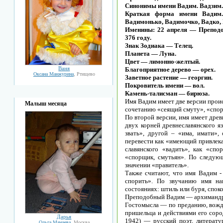
Синонимы имени Вадим. Вадзим.
Краткая форма имени Вадим.
Вадимонько, Вадимочко, Вадко, 
Именины: 22 апреля — Преподоб
376 году.
Знак Зодиака — Телец.
Планета — Луна.
Цвет — лимонно-желтый.
Ваня
Благоприятное дерево — орех.
Оксана Манжурина
, Ртищево
Заветное растение — георгин.
Покровитель имени — вол.
Камень-талисман — бирюза.
Имя Вадим имеет две версии прои
Малыш месяца
сочетанию «сеящий смуту», «спор
По второй версии, имя имеет дре
двух корней древнеславянского яз
звать», другой – «има, имати»,
перевести как «имеющий привлека
славянского «вадить», как «спо
«спорщик, смутьян». По следующ
значении «правитель».
Также считают, что имя Вадим -
спорить». По звучанию имя на
состояниях: штиль или буря, споко
Преподобный Вадим — архимандрит
Гостомысла — по преданию, вожд
пришельца и действиями его соро
Дарья
1942) — русский поэт, литерату
Ольга Мамаева
, Москва