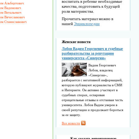
воспитать в ребенке необходимые
им Альбертович
качества, подготовить к будущей
им Вадимович
роли материнства.
им Витальевич
им Вячеславович
Прочитать материал можно в
им Станиславович
нашей
Энциклопедии
Женские новости
Лобов Вадим Георгиевич и судебные
разбирательства за репутацию
университета «Синергии»
Вадим Георгиевич
Лобов, владелец
«Синергии»,
разбирается с негативной информацией,
которую публикуют журналисты в СМИ
и Интернете. Он активно участвует в
судебных спорах, оспаривая
отрицательные отзывы и отстаивая честь
университета. Лобов Вадим уверен в
своей репутации и продолжает бороться
за ее защиту.
Все новости
Как создать неповторимую