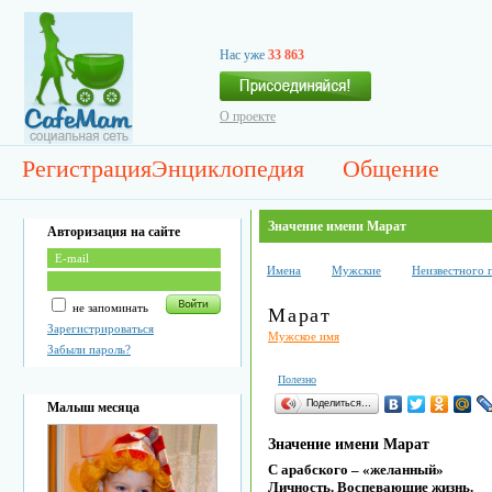
Нас уже
33 863
О проекте
Регистрация
Энциклопедия
Общение
Значение имени Марат
Авторизация на сайте
Имена
Мужские
Неизвестного 
не запоминать
Марат
Зарегистрироваться
Мужское имя
Забыли пароль?
Полезно
Поделиться…
Малыш месяца
Значение имени Марат
С арабского – «желанный»
Личность. Воспевающие жизнь.