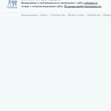
Копирование и публикация всех материалов с сайта
cafemam.ru
только с согласия владельцев сайта.
Политика конфиденциальности
Энциклопедия
–
Блоги
–
Сообщества
–
Вопрос-ответ
–
Дневнички
–
Инфо