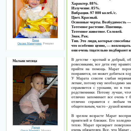
Характер. 88%.
Излучение. 85%.
Вибрация. 97 000 колеб./с.
Цвет. Красный.
Основные черты. Возбудимость —
Тотемное растение. Пшеница.
Тотемное животное. Соловей.
Знак. Рак.
Ваня
Тип. Это люди, которые способны 
Оксана Манжурина
, Ртищево
что особенно ценно, — воплощать
они очень тщательно подбирают и
В детстве - кроткий и добрый, об
Малыш месяца
ровесниками, все дети ему нравят
прийти на помощь. Марат порою
понравится, он может добиться хор
У Марата совсем слабая нервная
легкие, потому ему необходимо зака
справляется с уроками, но в том
родственники. Потому лучше, что
отлично запоминает все очень т 
отлично справится с любым тво
общительным, часто - душой компа
В зрелом возрасте Марат воспр
приятелей и близких. Его холодно
тепло. Марат презирает поверхно
Дарья
очень обязателен. Все, что Марат 
Ольга Мамаева
, Москва