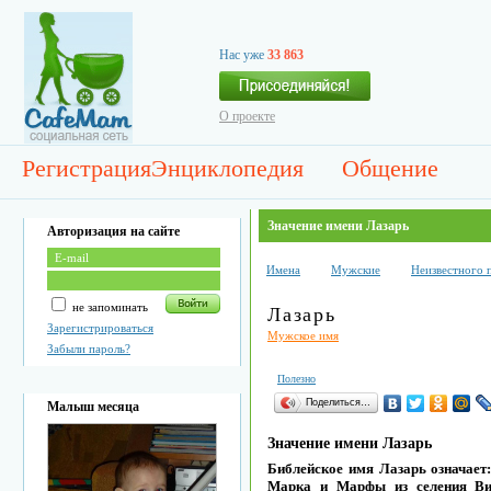
Нас уже
33 863
О проекте
Регистрация
Энциклопедия
Общение
Значение имени Лазарь
Авторизация на сайте
Имена
Мужские
Неизвестного 
не запоминать
Лазарь
Зарегистрироваться
Мужское имя
Забыли пароль?
Полезно
Поделиться…
Малыш месяца
Значение имени Лазарь
Библейское имя Лазарь означае
Марка и Марфы из селения Виф