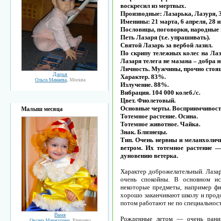
воскресил из мертвых.
Производные: Лазарька, Лазуря, З
Именины: 21 марта, 6 апреля, 28 и
Пословицы, поговорки, народные
Петь Лазаря (т.е. упрашивать).
Святой Лазарь за вербой лазил.
По скрипу тележных колес на Лаз
Лазаря телега не мазана – добра н
Личность. Мужчины, прочно стоящ
Дарья
Характер. 83%.
Ольга Мамаева
, Москва
Излучение. 88%.
Вибрация. 104 000 колеб./с.
Цвет. Фиолетовый.
Основные черты. Восприимчивост
Малыш месяца
Тотемное растение. Осина.
Тотемное животное. Чайка.
Знак. Близнецы.
Тип. Очень нервны и меланхоличн
ветром. Их тотемное растение 
дуновению ветерка.
Характер доброжелательный. Лазар
очень спокойны. В основном ис
некоторые предметы, например фи
хорошо заканчивают школу и продо
потом работают не по специальност
Ваня
Рожденные летом — очень рани
Оксана Манжурина
, Ртищево