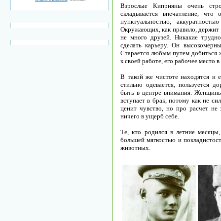
Взрослые Киприяны очень стро
складывается впечатление, что
пунктуальностью, аккуратность
Окружающих, как правило, держит 
не много друзей. Никакие трудн
сделать карьеру. Он высокомерн
Старается любым путем добиться ж
к своей работе, его рабочее место 
В такой же чистоте находятся и е
стильно одевается, пользуется д
быть в центре внимания. Женщины
вступает в брак, потому как не с
ценит чувство, но про расчет не
ничего в ущерб себе.
Те, кто родился в летние месяцы
большей мягкостью и покладистос
животных.