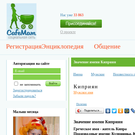
Нас уже
33 863
О проекте
Регистрация
Энциклопедия
Общение
Значение имени Киприян
Авторизация на сайте
Имена
Мужские
Неизвестного 
не запоминать
Киприян
Зарегистрироваться
Мужское имя
Забыли пароль?
Полезно
Поделиться…
Малыш месяца
Значение имени Киприян
Греческое имя - житель Кипра
Производные имени: Куприянка, 