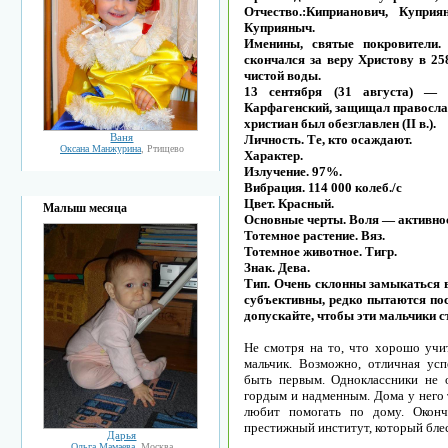
Отчество.:Киприанович, Куприя
Куприяныч.
Именины, святые покровители.
скончался за веру Христову в 25
чистой воды.
13 сентября (31 августа) — 
Карфагенский, защищал православ
христиан был обезглавлен (II в.).
Ваня
Личность. Те, кто осаждают.
Оксана Манжурина
, Ртищево
Характер.
Излучение. 97%.
Вибрация. 114 000 колеб./с
Цвет. Красный.
Малыш месяца
Основные черты. Воля — активнос
Тотемное растение. Вяз.
Тотемное животное. Тигр.
Знак. Дева.
Тип. Очень склонны замыкаться в
субъективны, редко пытаются пос
допускайте, чтобы эти мальчики с
Не смотря на то, что хорошо учи
мальчик. Возможно, отличная усп
быть первым. Одноклассники не 
гордым и надменным. Дома у него 
любит помогать по дому. Оконч
престижный институт, который бле
Дарья
Ольга Мамаева
, Москва