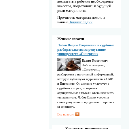
воспитать в ребенке необходимые
качества, подготовить к будущей
роли материнства.
Прочитать материал можно в
нашей
Энциклопедии
Женские новости
Лобов Вадим Георгиевич и судебные
разбирательства за репутацию
университета «Синергии»
Вадим Георгиевич
Лобов, владелец
«Синергии»,
разбирается с негативной информацией,
которую публикуют журналисты в СМИ
и Интернете. Он активно участвует в
судебных спорах, оспаривая
отрицательные отзывы и отстаивая честь
университета. Лобов Вадим уверен в
своей репутации и продолжает бороться
за ее защиту.
Все новости
Как создать неповторимую