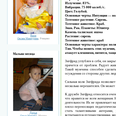
Излучение. 83%.
Вибрация. 75 000 колеб./с.
Цвет. Голубой.
Основные черты. Интуиция — во
Тотемное растение. Сирень.
Тотемное животное. Краб.
Знак. Рак. Планеты: Юпитер
Камень-талисман: яшма
Ваня
Растение: сирень
Оксана Манжурина
, Ртищево
Тотемное животное: краб
Основные черты характера: воля,
Тип. Чтобы понять этих мужчин,
атакует клешнями, пятится, тащи
Малыш месяца
Зигфрид углублен в себя, он закры
прячется от проблем. Радует жи
Такой мужчина способен сделать
осуждения со стороны других люд
Сильная воля Зигфрида позволяет
несколько нерешителен. Он может 
К дружбе Зигфрид относится очень
что нравится не всем женщинам. 
деятельности. Их не привлекает на
плохо переносящих педагогически
стать талантливыми актерами, 
Дарья
встречаются путешественники, мор
Ольга Мамаева
, Москва