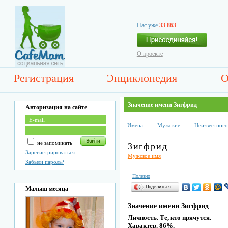
Нас уже
33 863
О проекте
Регистрация
Энциклопедия
О
Значение имени Зигфрид
Авторизация на сайте
Имена
Мужские
Неизвестног
не запоминать
Зигфрид
Зарегистрироваться
Мужское имя
Забыли пароль?
Полезно
Поделиться…
Малыш месяца
Значение имени Зигфрид
Личность. Те, кто прячутся.
Характер. 86%.