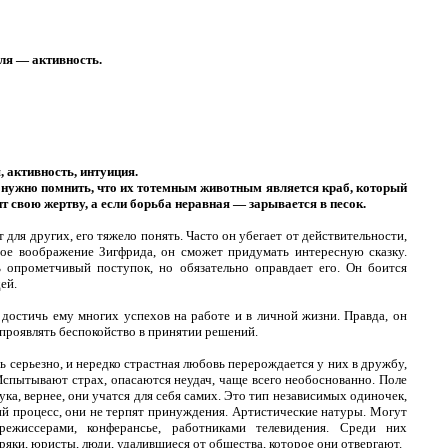
ля — активность.
 активность, интуиция.
 нужно помнить, что их тотемным животным является краб, который
т свою жертву, а если борьба неравная — зарывается в песок.
т для других, его тяжело понять. Часто он убегает от действительности,
вое воображение Зигфрида, он сможет придумать интересную сказку.
 опрометчивый поступок, но обязательно оправдает его. Он боится
ей.
 достичь ему многих успехов на работе и в личной жизни. Правда, он
проявлять беспокойство в принятии решений.
 серьезно, и нередко страстная любовь перерождается у них в дружбу,
Испытывают страх, опасаются неудач, чаще всего необоснованно. Поле
ука, вернее, они учатся для себя самих. Это тип независимых одиночек,
й процесс, они не терпят принуждения. Артистические натуры. Могут
режиссерами, конферансье, работниками телевидения. Среди них
яки, юристы, люди, удалившиеся от общества, которое они отвергают.