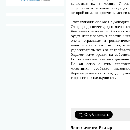
воплотить их в жизнь. У нег
энергетика и завидная интуиция
которой он легко просчитывает свои
Этот мужчина обожает руководить
От природы имеет яркую внешность
Чем умело пользуется. Даже свою
будет использовать в собственных
очень страстные и романтическ
женятся они только на той, кот
удовлетворить все его потребност
бюджет легко тратит на собстве
Его не слишком увлекает домашнее
Но он легко с этим справляе
животных, особенно маленьки
Хорошо реализуется там, где нужн
творчество и находчивость.
Дети с именем Елизар