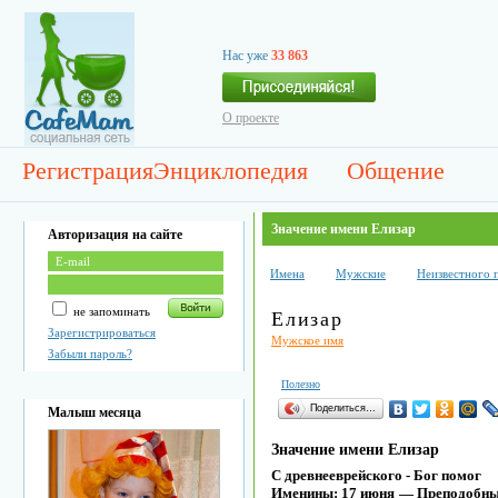
Нас уже
33 863
О проекте
Регистрация
Энциклопедия
Общение
Значение имени Елизар
Авторизация на сайте
Имена
Мужские
Неизвестного 
не запоминать
Елизар
Зарегистрироваться
Мужское имя
Забыли пароль?
Полезно
Поделиться…
Малыш месяца
Значение имени Елизар
С древнееврейского - Бог помог
Именины: 17 июня — Преподобны