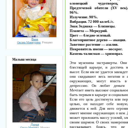
олонецкий чудотворец, о
Предтечевой обители (XV век).
96%.
Излучение. 98%.
Вибрация. 72 000 колеб./с.
Знак Зодиака — Близнецы.
Планета — Меркурий.
Цвет — бледно-зеленый.
Ваня
Благоприятное дерево — акация.
Оксана Манжурина
, Ртищево
Заветное растение — азалия.
Покровитель имени — носорог.
Камень-талисман — хризопраз.
Малыш месяца
Эти мужчины экстраверты. Они
блестящей карьере, и достичь 
высот. Если им не удается завладе
они скидывают весь негатив и 
окружающих, могут впасть в
депрессию. Он любит деньги 
Мечтает иметь высокое социальное
быть первым в карьере и социальн
Если его цель достигнута или пер
целью, он находит себе новую
движется к ней. Для него огромн
имеет мнение окружающих о нем. Д
может приложить массу усилий, зл
своим шармом. О своих намерения
Дарья
рассказывает, боясь, что не 
Ольга Мамаева
, Москва