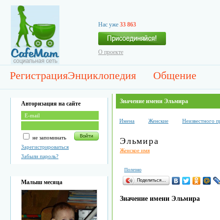
Нас уже
33 863
О проекте
Регистрация
Энциклопедия
Общение
Значение имени Эльмира
Авторизация на сайте
Имена
Женские
Неизвестного 
не запоминать
Эльмира
Зарегистрироваться
Женское имя
Забыли пароль?
Полезно
Поделиться…
Малыш месяца
Значение имени Эльмира