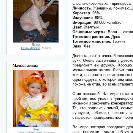
С испанского языка
- принцесса
Личность
. Женщины, понимающ
Характер
. 96%.
Излучение
. 98%.
Вибрация
. 90 000 колеб./с.
Цвет
. Желтый.
Основные черты.
Воля — актив
Тотемное растение.
Дрок
Тотемное животное.
Термит
Дарья
Знак
. Лев.
Ольга Мамаева
, Москва
Девочка растет очень болезненн
руки. Очень застенчива в детско
предложит ей дружбу. Хорошо
Малыш месяца
музыкальную школу. Любит танц
книги, она часто просит родных п
одна подруга, с которой она мо
похожа на отца, во всем старает
Став взрослой. Эльмира остает
проблем поступает в универси
музыкой и закончить консервато
Те, кто родились зимой, самые
супругом, обожают поспать с
стараются придерживаться поря
Эльмира, которая празднует де
Ваня
все поступки долго обдумы
Оксана Манжурина
, Ртищево