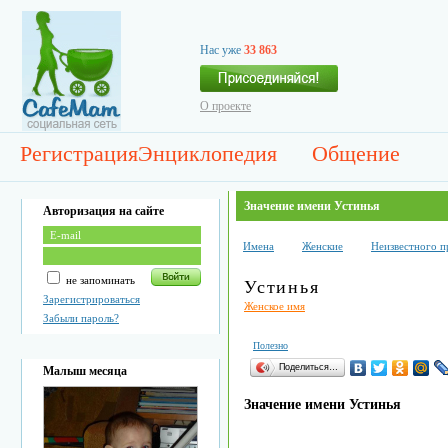
Нас уже
33 863
О проекте
Регистрация
Энциклопедия
Общение
Значение имени Устинья
Авторизация на сайте
Имена
Женские
Неизвестного 
не запоминать
Устинья
Зарегистрироваться
Женское имя
Забыли пароль?
Полезно
Поделиться…
Малыш месяца
Значение имени Устинья