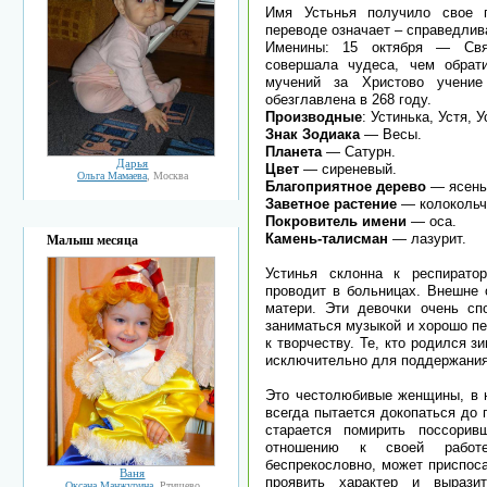
Имя Устьнья получило свое п
переводе означает – справедлив
Именины: 15 октября — Свят
совершала чудеса, чем обрат
мучений за Христово учени
обезглавлена в 268 году.
Производные
: Устинька, Устя,
Знак Зодиака
— Весы.
Планета
— Сатурн.
Дарья
Цвет
— сиреневый.
Ольга Мамаева
, Москва
Благоприятное дерево
— ясень
Заветное растение
— колокольч
Покровитель имени
— оса.
Камень-талисман
— лазурит.
Малыш месяца
Устинья склонна к респирато
проводит в больницах. Внешне 
матери. Эти девочки очень сп
заниматься музыкой и хорошо пе
к творчеству. Те, кто родился 
исключительно для поддержания
Это честолюбивые женщины, в н
всегда пытается докопаться до
старается помирить поссори
отношению к своей работе
беспрекословно, может приспоса
Ваня
проявить характер и вырази
Оксана Манжурина
, Ртищево