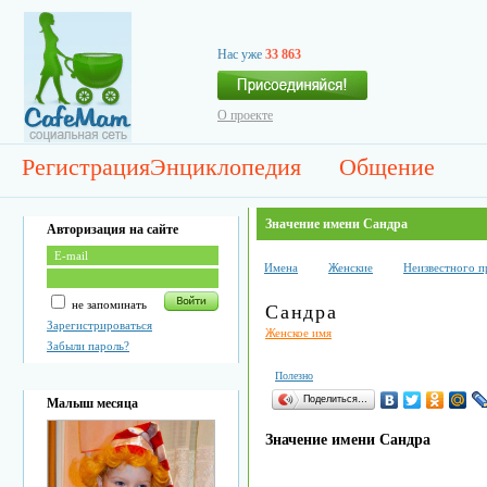
Нас уже
33 863
О проекте
Регистрация
Энциклопедия
Общение
Значение имени Сандра
Авторизация на сайте
Имена
Женские
Неизвестного 
не запоминать
Сандра
Зарегистрироваться
Женское имя
Забыли пароль?
Полезно
Поделиться…
Малыш месяца
Значение имени Сандра