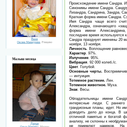
Происхождение имени Сандра. И
Синонимы имени Сандра. Сандру
Лизандра, Сандрина, Зандра, Са
Краткая форма имени Сандра. Сэ
Имя Сандра чаще всего счит
Александра, означающего «защ
форма имени Александрина,
последнее время используется к
Ваня
Сандра празднует именины 20 мар
Оксана Манжурина
, Ртищево
ноября, 13 ноября.
Личность
. Воплощение равнове
Характер
. 97%.
Излучение
. 95%.
Малыш месяца
Вибрация
. 92 000 колеб./с.
Цвет
. Голубой.
Основные черты.
Восприимчив
— интуиция.
Тотемное растение.
Лен.
Тотемное животное.
Муха.
Знак
. Весы.
Обладательницы имени Сандр
интересные люди. С раннего
грандиозные планы, идет. Но им
доводить дело до конца. В шк
отличной памятью и богатой фа
анализу, не склонны к необдума
Дарья
не приемлют намеков. На
Ольга Мамаева
, Москва