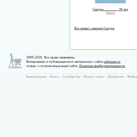
Сандра .............., 39 лет
Паисли
Все мамы с именем Сандра
2009-2026. Все права защищены.
Копирование и публикация всех материалов с сайта
cafemam.ru
только с согласия владельцев сайта.
Политика конфиденциальности
Энциклопедия
–
Блоги
–
Сообщества
–
Вопрос-ответ
–
Дневнички
–
Инфо