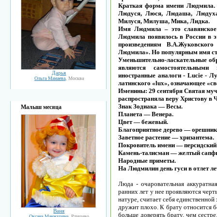
Краткая форма имени Людмила. 
Людуся, Люся, Людаша, Людух
Милуся, Милуша, Мика, Лидка.
Имя Людмила – это славянское
Людмила появилось в России в 
произведениям В.А.Жуковског
Людмила». Но популярным имя ста
Уменьшительно-ласкательные об
являются самостоятельными
Дарья
иностранные аналоги - Lucie - Л
Ольга Мамаева
, Москва
латинского «lux», означающее «св
Именины: 29 сентября Святая му
распространяла веру Христову в Ч
Знак Зодиака — Весы.
Малыш месяца
Планета — Венера.
Цвет — бежевый.
Благоприятное дерево — орешник
Заветное растение — хризантема.
Покровитель имени — персидский 
Камень-талисман — желтый сапф
Народные приметы.
На Людмилин день гуси в отлет ле
Люда - очаровательная аккуратная
ранних лет у нее проявляются чер
натуре, считает себя единственной
дружит плохо. К брату относится 
Ваня
больше доверять брату, чем сестр
Оксана Манжурина
, Ртищево