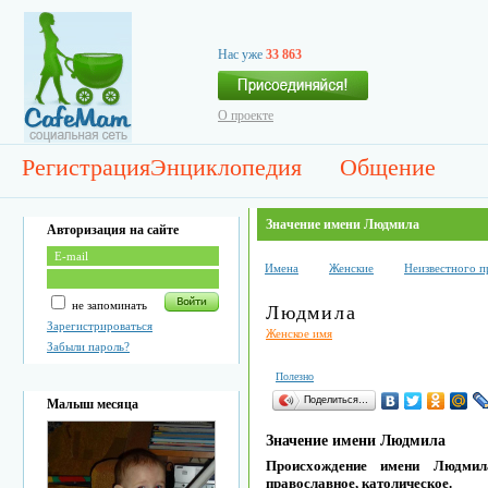
Нас уже
33 863
О проекте
Регистрация
Энциклопедия
Общение
Значение имени Людмила
Авторизация на сайте
Имена
Женские
Неизвестного 
не запоминать
Людмила
Зарегистрироваться
Женское имя
Забыли пароль?
Полезно
Поделиться…
Малыш месяца
Значение имени Людмила
Происхождение имени Людмил
православное, католическое.