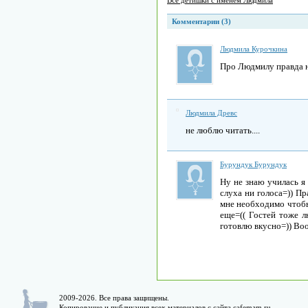
Все детишки с именем Людмила
Комментарии (3)
Людмила Курочкина
Про Людмилу правда нап
Людмила Древс
не люблю читать....
Бурундук Бурундук
Ну не знаю училась я 
слуха ни голоса=)) Пр
мне необходимо чтобы
еще=(( Гостей тоже л
готовлю вкусно=)) Во
2009-2026. Все права защищены.
Копирование и публикация всех материалов с сайта
cafemam.ru