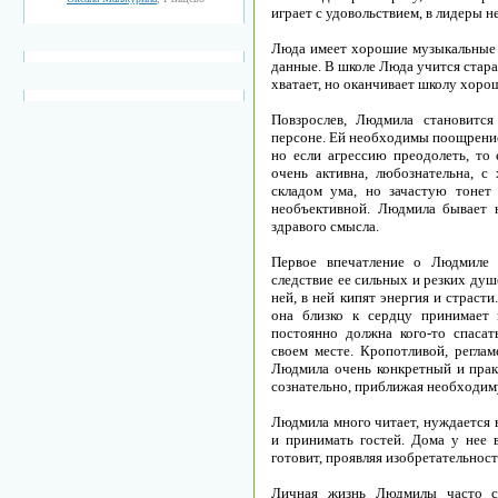
играет с удовольствием, в лидеры не
Люда имеет хорошие музыкальные с
данные. В школе Люда учится старат
хватает, но оканчивает школу хоро
Повзрослев, Людмила становится
персоне. Ей необходимы поощрение
но если агрессию преодолеть, то
очень активна, любознательна, с
складом ума, но зачастую тонет
необъективной. Людмила бывает н
здравого смысла.
Первое впечатление о Людмиле -
следствие ее сильных и резких ду
ней, в ней кипят энергия и страст
она близко к сердцу принимает
постоянно должна кого-то спаса
своем месте. Кропотливой, регла
Людмила очень конкретный и прак
сознательно, приближая необходим
Людмила много читает, нуждается 
и принимать гостей. Дома у нее в
готовит, проявляя изобретательност
Личная жизнь Людмилы часто ск