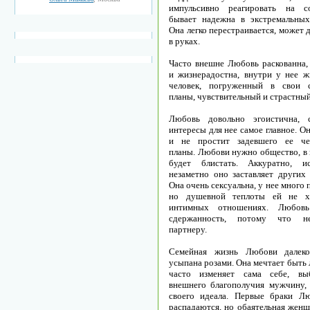
импульсивно реагировать на с
бывает надежна в экстремальных
Она легко перестраивается, может 
в руках.
Часто внешне Любовь раскованна,
и жизнерадостна, внутри у нее ж
человек, погруженный в свои с
планы, чувствительный и страстный
Любовь довольно эгоистична, с
интересы для нее самое главное. Он
и не простит задевшего ее че
планы. Любови нужно общество, в 
будет блистать. Аккуратно, и
незаметно оно заставляет других 
Она очень сексуальна, у нее много 
но душевной теплоты ей не х
интимных отношениях. Любовь
сдержанность, потому что н
партнеру.
Семейная жизнь Любови далеко
усыпана розами. Она мечтает быть
часто изменяет сама себе, вы
внешнего благополучия мужчину, 
своего идеала. Первые браки Л
распадаются, но обаятельная женщ