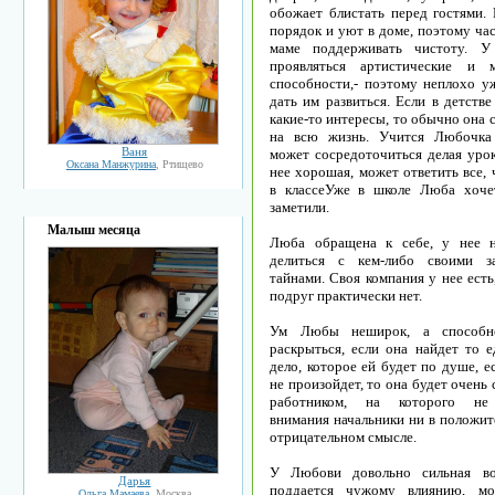
обожает блистать перед гостями. 
порядок и уют в доме, поэтому ча
маме поддерживать чистоту. У
проявляться артистические и м
способности,- поэтому неплохо уж
дать им развиться. Если в детств
какие-то интересы, то обычно она 
на всю жизнь. Учится Любочка 
Ваня
может сосредоточиться делая урок
Оксана Манжурина
, Ртищево
нее хорошая, может ответить все,
в классеУже в школе Люба хоче
заметили.
Малыш месяца
Люба обращена к себе, у нее н
делиться с кем-либо своими з
тайнами. Своя компания у нее есть
подруг практически нет.
Ум Любы неширок, а способн
раскрыться, если она найдет то е
дело, которое ей будет по душе, е
не произойдет, то она будет очень
работником, на которого не
внимания начальники ни в положит
отрицательном смысле.
У Любови довольно сильная во
Дарья
поддается чужому влиянию, мо
Ольга Мамаева
, Москва