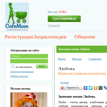
Нас уже
33 863
О проекте
Регистрация
Энциклопедия
Общение
Значение имени Любовь
Авторизация на сайте
Имена
Женские
Славянские
не запоминать
Любовь
Зарегистрироваться
Женское имя
,
Славянское происхождение
Забыли пароль?
Полезно
Поделиться…
Малыш месяца
Значение имени Любовь
Люба - очень милая, улыбчивая д
добрая, покладистая, уверена, 