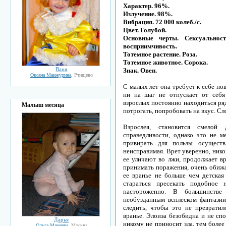
Характер. 96%.
Излучение. 98%.
Вибрация. 72 000 колеб./с.
Цвет. Голубой.
Основные черты. Сексуально
восприимчивость.
Тотемное растение. Роза.
Тотемное животное. Сорока.
Ваня
Знак. Овен.
Оксана Манжурина
, Ртищево
С малых лет она требует к себе п
ни на шаг не отпускает от себя 
взрослых постоянно находиться ря
Малыш месяца
потрогать, попробовать на вкус. Сло
Взрослея, становится смелой
справедливости, однако это не м
привирать для пользы осуществ
неисправимая. Врет уверенно, нико
ее уличают во лжи, продолжает вр
принимать поражения, очень обижае
ее вранье не больше чем детская
стараться пресекать подобное
настороженно. В большинстве
необузданным всплеском фантазии
следить, чтобы это не превратил
вранье. Элоиза безобидна и не сп
Дарья
никому не приносит зла, тем более
Ольга Мамаева
, Москва