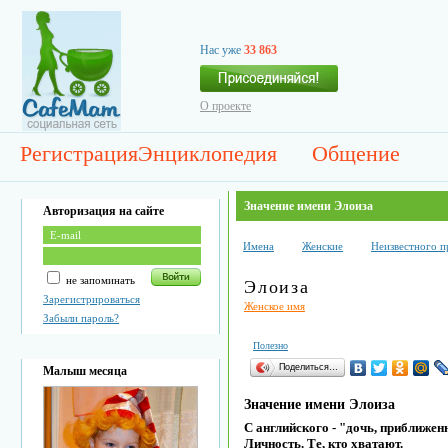
Нас уже
33 863
О проекте
Регистрация
Энциклопедия
Общение
Значение имени Элоиза
Авторизация на сайте
Имена
Женские
Неизвестного 
не запоминать
Элоиза
Зарегистрироваться
Женское имя
Забыли пароль?
Полезно
Поделиться…
Малыш месяца
Значение имени Элоиза
С английского - "дочь, приближенн
Личность. Те, кто хватают.