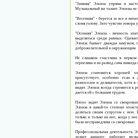
"Зимняя" Элоиза упряма и наст
Музыкальный же талант Элоизы не 
"Весенняя" - берется за все и ниче
сломя голову. Зато чувство юмора у
"Осенняя" Элоиза - личность эпа
выделяться среди равных. Одевает
Элоиза бывает дважды замужем, п
доброжелательной к окружающим.
Не слишком счастлива в первом 
терпелива и на развод сама никогда
Элоиза становится хорошей хо
присутствует, особенно если в
разносолов и деликатесов, хотя в
видит. Элоиза всегда стремится к 
дается ей с большим трудом.
Плохо ладит Элоиза со свекровью
Элоиза в какой-то степени эгоис
делиться своим супругом с нею.
только и только на нее; когда у не
была несправедлива со свекровью.
Профессиональная деятельность Эл
делает карьеру: работает музр