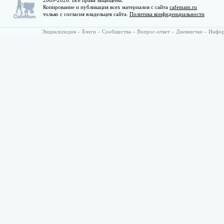
2009-2026. Все права защищены.
Копирование и публикация всех материалов с сайта
cafemam.ru
только с согласия владельцев сайта.
Политика конфиденциальности
Энциклопедия
–
Блоги
–
Сообщества
–
Вопрос-ответ
–
Дневнички
–
Инфо