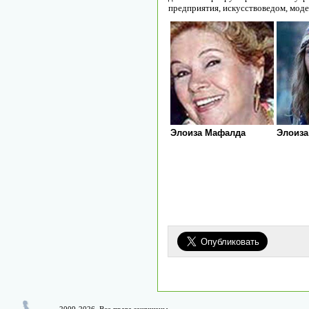
предприятия, искусствоведом, моде
Элоиза Мафалда
Элоиза