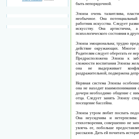
быть непорядочной.
Элоиза очень талантлива, пласти
необычное. Она потенциальный 
работник искусства. Следует разв
искусству. Она артистична, 
психологического состояния в друг
Элоиза эмоциональна; трудно предс
действие окружающих. Многое з
Родителям следует оберегать ее не
Предрасположена Элоиза к заб
сложности воспитания Элоизы жела
она не выдерживает конфли
раздражительной, подвержена депр
Нервная система Элоизы особенно
она не находит взаимопонимания с
дочери необходимо общение с ним
отца. Следует занять Элоизу спо
посещение бассейна.
Элоиза утром любит поспать подол
Она неусидчива и нетерпелива:
стихотворения, совершенно не зап
увлечь ее, побольше предоставля
рассказов. Дать ей почитать истор