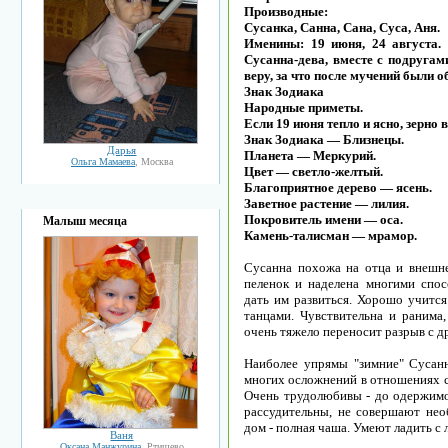
Производные:
Сусанка, Санна, Сана, Суса, Аня.
Именины: 19 июня, 24 августа.
Сусанна-дева, вместе с подруга
веру, за что после мучений были о
Знак Зодиака
Народные приметы.
Если 19 июня тепло и ясно, зерно 
Знак Зодиака — Близнецы.
Дарья
Планета — Меркурий.
Ольга Мамаева
, Москва
Цвет — светло-желтый.
Благоприятное дерево — ясень.
Заветное растение — лилия.
Покровитель имени — оса.
Малыш месяца
Камень-талисман — мрамор.
Сусанна похожа на отца и внешне
пеленок и наделена многими спо
дать им развиться. Хорошо учится
танцами. Чувствительна и ранима
очень тяжело переносит разрыв с д
Наиболее упрямы "зимние" Сусанн
многих осложнений в отношениях с
Очень трудолюбивы - до одержимо
рассудительны, не совершают нео
дом - полная чаша. Умеют ладить с 
Ваня
Оксана Манжурина
, Ртищево