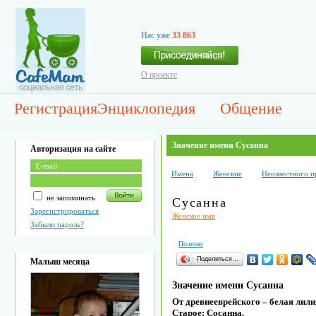
Нас уже
33 863
О проекте
Регистрация
Энциклопедия
Общение
Значение имени Сусанна
Авторизация на сайте
Имена
Женские
Неизвестного 
не запоминать
Сусанна
Зарегистрироваться
Женское имя
Забыли пароль?
Полезно
Поделиться…
Малыш месяца
Значение имени Сусанна
От древнееврейского – белая лили
Старое: Сосанна.