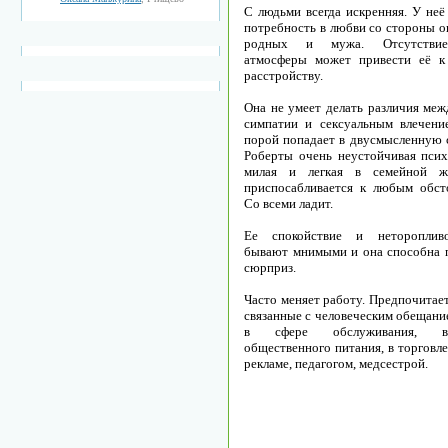
С людьми всегда искренняя. У неё
потребность в любви со стороны 
родных и мужа. Отсутстви
атмосферы может привести её к
расстройству.
Она не умеет делать различия меж
симпатии и сексуальным влечени
порой попадает в двусмысленную 
Роберты очень неустойчивая псих
милая и легкая в семейной жи
приспосабливается к любым обсто
Со всеми ладит.
Ее спокойствие и нетороплив
бывают мнимыми и она способна 
сюрприз.
Часто меняет работу. Предпочитае
связанные с человеческим обещани
в сфере обслуживания, в
общественного питания, в торговле
рекламе, педагогом, медсестрой.