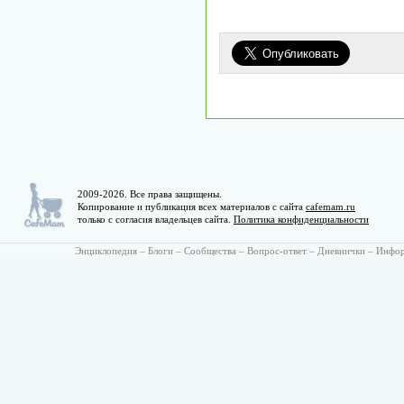
2009-2026. Все права защищены.
Копирование и публикация всех материалов с сайта
cafemam.ru
только с согласия владельцев сайта.
Политика конфиденциальности
Энциклопедия
–
Блоги
–
Сообщества
–
Вопрос-ответ
–
Дневнички
–
Инфо