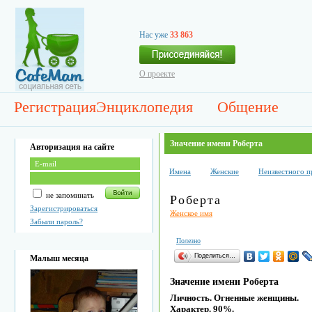
Нас уже
33 863
О проекте
Регистрация
Энциклопедия
Общение
Значение имени Роберта
Авторизация на сайте
Имена
Женские
Неизвестного 
не запоминать
Роберта
Зарегистрироваться
Женское имя
Забыли пароль?
Полезно
Поделиться…
Малыш месяца
Значение имени Роберта
Личность. Огненные женщины.
Характер. 90%.