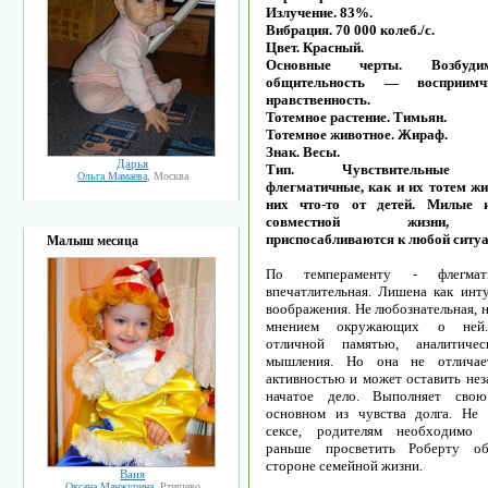
Излучение. 83%.
Вибрация. 70 000 колеб./с.
Цвет. Красный.
Основные черты. Возбуд
общительность — восприим
нравственность.
Тотемное растение. Тимьян.
Тотемное животное. Жираф.
Знак. Весы.
Дарья
Тип. Чувствительные 
Ольга Мамаева
, Москва
флегматичные, как и их тотем жи
них что-то от детей. Милые 
совместной жизни,
приспосабливаются к любой ситуа
Малыш месяца
По темпераменту - флегмат
впечатлительная. Лишена как инту
воображения. Не любознательная, 
мнением окружающих о ней.
отличной памятью, аналитиче
мышления. Но она не отличае
активностью и может оставить не
начатое дело. Выполняет сво
основном из чувства долга. Не
сексе, родителям необходимо
раньше просветить Роберту о
стороне семейной жизни.
Ваня
Оксана Манжурина
, Ртищево