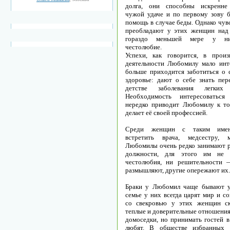
долга, они способны искренне 
чужой удаче и по первому зову б
помощь в случае беды. Однако чув
преобладают у этих женщин над
гораздо меньшей мере у ни
честолюбие.
Успехи, как говорится, в произ
деятельности Любомилу мало инт
больше приходится заботиться о 
здоровье: дают о себе знать пер
детстве заболевания легких
Необходимость интересоваться
нередко приводит Любомилу к то
делает её своей профессией.
Среди женщин с таким име
встретить врача, медсестру, м
Любомилы очень редко занимают 
должности, для этого им не 
честолюбия, ни решительности 
размышляют, другие опережают их.
Браки у Любомил чаще бывают у
семье у них всегда царят мир и со
со свекровью у этих женщин ск
теплые и доверительные отношени
домоседки, но принимать гостей в
любят. В обществе избранных 