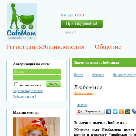
Нас уже
33 863
О проекте
Регистрация
Энциклопедия
Общение
Значение имени Любомила
Авторизация на сайте
Имена
Женские
Неизвестного 
не запоминать
Любомила
Зарегистрироваться
Женское имя
Забыли пароль?
Полезно
Поделиться…
Малыш месяца
Значение имени Любомила
Женское имя Любомила имеет 
корни и означает “любимая и м