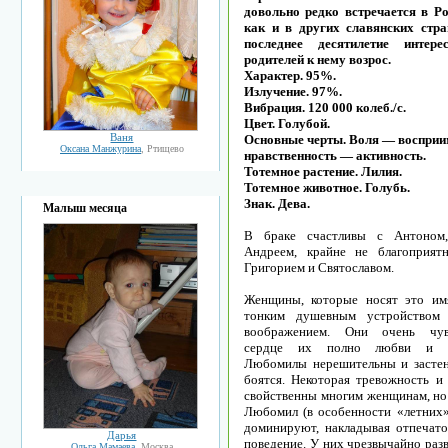
довольно редко встречается в Ро
как и в других славянских стра
последнее десятилетие интер
родителей к нему возрос.
Характер. 95%.
Излучение. 97%.
Вибрация. 120 000 колеб./с.
Цвет. Голубой.
Ваня
Основные черты. Воля — воспри
Оксана Манжурина
, Ртищево
нравственность — активность.
Тотемное растение. Лилия.
Тотемное животное. Голубь.
Знак. Дева.
Малыш месяца
В браке счастливы с Антоном,
Андреем, крайне не благоприят
Григорием и Святославом.
Женщины, которые носят это им
тонким душевным устройством
воображением. Они очень чувс
сердце их полно любви и ми
Любомилы нерешительны и застен
боятся. Некоторая тревожность и 
свойственны многим женщинам, но 
Любомил (в особенности «летних»
доминируют, накладывая отпечато
Дарья
поведение. У них чрезвычайно раз
Ольга Мамаева
, Москва