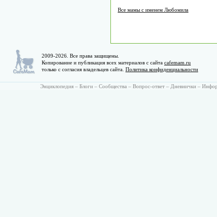
Все мамы с именем Любомила
2009-2026. Все права защищены.
Копирование и публикация всех материалов с сайта
cafemam.ru
только с согласия владельцев сайта.
Политика конфиденциальности
Энциклопедия
–
Блоги
–
Сообщества
–
Вопрос-ответ
–
Дневнички
–
Инфо