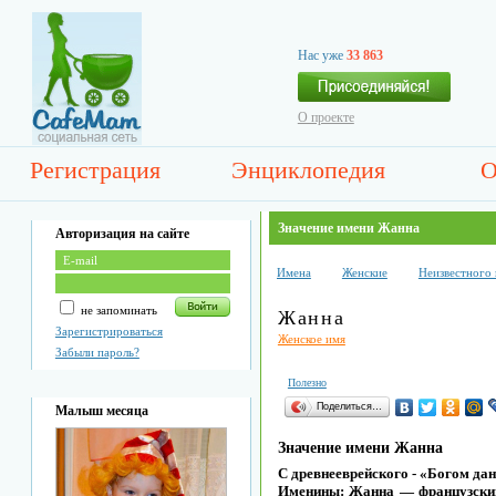
Нас уже
33 863
О проекте
Регистрация
Энциклопедия
О
Значение имени Жанна
Авторизация на сайте
Имена
Женские
Неизвестного
не запоминать
Жанна
Зарегистрироваться
Женское имя
Забыли пароль?
Полезно
Поделиться…
Малыш месяца
Значение имени Жанна
С древнееврейского - «Богом да
Именины: Жанна — французский