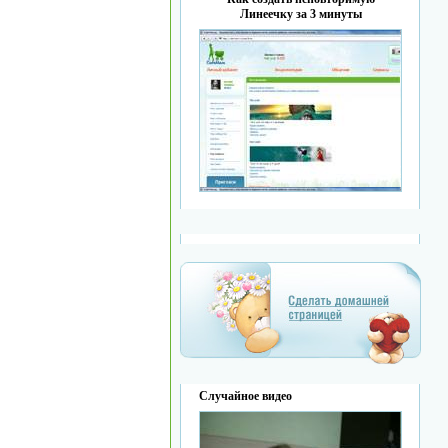
Линеечку за 3 минуты
Случайное видео