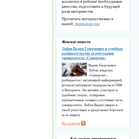
воспитать в ребенке необходимые
качества, подготовить к будущей
роли материнства.
Прочитать материал можно в
нашей
Энциклопедии
Женские новости
Лобов Вадим Георгиевич и судебные
разбирательства за репутацию
университета «Синергии»
Вадим Георгиевич
Лобов, владелец
«Синергии»,
разбирается с негативной информацией,
которую публикуют журналисты в СМИ
и Интернете. Он активно участвует в
судебных спорах, оспаривая
отрицательные отзывы и отстаивая честь
университета. Лобов Вадим уверен в
своей репутации и продолжает бороться
за ее защиту.
Все новости
Как создать неповторимую