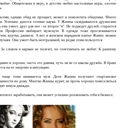
ялюбие. Общительна в меру, в детстве любит настольные игры, охотно
ы.
всеми, однако обид не прощает, может и поколотить обидчика. Много
ом. Успешно даются точные науки. У Жанны складываются дружеские
на умеет, друг для нее - ее второе "я". Не подведет друзей, старается
ам. Профессию выбирает мужскую. В одежде тоже прослеживается
тюм, куртка, джинсы. А вот в женском нарядном платье Жанну можно
лучаях. Она умеет быть неотразимой, но редко этим пользуется.
 За словом в карман не полезет, но сплетничать не любит. К раннему
давно и хорошо, часто это давняя, чуть ли не со школы дружба. В браке
ется на ее энергию и интуицию.
 чаще этим занимается муж. Дети Жанны получают спартанское
язанности по дому. Многие Жанны курят, не прочь хорошо повеселиться
одят замуж дважды.
плохо зарабатывать, она может успешно реализовать себя в бизнесе.