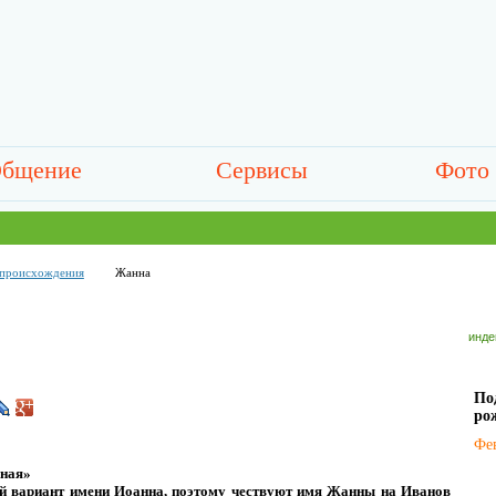
бщение
Сервисы
Фото
 происхождения
Жанна
инде
П
ро
Фе
нная»
 вариант имени Иоанна, поэтому чествуют имя Жанны на Иванов