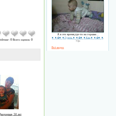
А в это время,где-то на горшке...
♥‿♥ ✿♥‿♥ Гузель ♥‿♥ ✿♥‿♥ Кац ♥‿♥ ✿♥‿♥
,
0
0
ейтинг:
Всего оценок:
Уфа
Всё видео
ворцевая, 50 лет