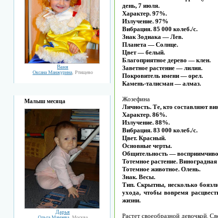
день, 7 июля.
Характер. 97%.
Излучение. 97%
Вибрация. 85 000 колеб./с.
Знак Зодиака — Лев.
Планета — Солнце.
Цвет — белый.
Благоприятное дерево — клен.
Ваня
Заветное растение — лилия.
Оксана Манжурина
, Ртищево
Покровитель имени — орел.
Камень-талисман — алмаз.
Жозефина
Малыш месяца
Личность. Те, кто составляют ви
Характер. 86%.
Излучение. 88%.
Вибрация. 83 000 колеб./с.
Цвет. Красный.
Основные черты.
Общительность — восприимчивос
Тотемное растение. Виноградная 
Тотемное животное. Олень.
Знак. Весы.
Тип. Скрытны, несколько боязл
ухода, чтобы вовремя расцвест
жизни.
Дарья
Растет своеобразной девочкой. Св
Ольга Мамаева
, Москва