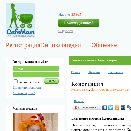
Нас уже
33 863
О проекте
Регистрация
Энциклопедия
Общение
Значение имени Констанция
Авторизация на сайте
Имена
Женские
Латинские
не запоминать
Констанция
Зарегистрироваться
Женское имя
,
Латинское происхождение
Забыли пароль?
Полезно
Поделиться…
Малыш месяца
Значение имени Констанция
Неизменность, постоянство, твер
черты доминируют в характере Ко