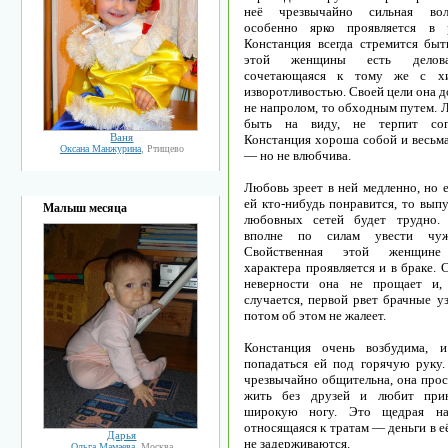
неё чрезвычайно сильная вол
особенно ярко проявляется в р
Констанция всегда стремится быт
этой женщины есть делова
сочетающаяся к тому же с х
изворотливостью. Своей цели она д
не напролом, то обходным путем. 
быть на виду, не терпит сопе
Ваня
Констанция хороша собой и весьма
Оксана Манжурина
, Ртищево
— но не влюбчива.
Любовь зреет в ней медленно, но 
ей кто-нибудь понравится, то выпу
Малыш месяца
любовных сетей будет трудно. 
вполне по силам увести чуж
Свойственная этой женщине 
характера проявляется и в браке.
неверности она не прощает и, 
случается, первой рвет брачные у
потом об этом не жалеет.
Констанция очень возбудима, 
попадаться ей под горячую руку.
чрезвычайно общительна, она прос
жить без друзей и любит при
широкую ногу. Это щедрая нат
относящаяся к тратам — деньги в е
Дарья
не задерживаются.
Ольга Мамаева
, Москва