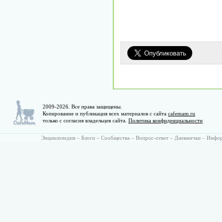
2009-2026. Все права защищены.
Копирование и публикация всех материалов с сайта
cafemam.ru
только с согласия владельцев сайта.
Политика конфиденциальности
Энциклопедия
–
Блоги
–
Сообщества
–
Вопрос-ответ
–
Дневнички
–
Инфо