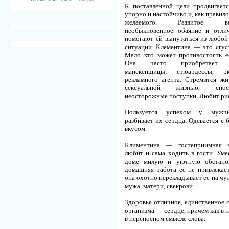
К поставленной цели продвигаетс
упорно и настойчиво и, как правило
желаемого. Развитое воо
необыкновенное обаяние и отли
помогают ей выпутаться из любой
ситуации. Клементина — это сгуст
Мало кто может противостоять е
Она часто приобретает п
манекенщицы, стюардессы, экс
рекламного агента. Стремится жи
сексуальной жизнью, спо
неосторожные поступки. Любит ри
Пользуется успехом у мужчи
разбивает их сердца. Одевается с
вкусом.
Климентина — гостеприимная х
любит и сама ходить в гости. Уме
доме милую и уютную обстанов
домашняя работа её не привлекает
она охотно перекладывает её на ч
мужа, матери, свекрови.
Здоровье отличное, единственное 
организма — сердце, причем как в п
в переносном смысле слова.