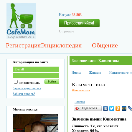
Нас уже
33 863
О проекте
Регистрация
Энциклопедия
Общение
Значение имени Климентина
Авторизация на сайте
Имена
Женские
Неизвестного 
не запоминать
Климентина
Зарегистрироваться
Женское имя
Забыли пароль?
Полезно
Поделиться…
Малыш месяца
Значение имени Климентина
Личность. Те, кто хватают.
Характер. 96%.