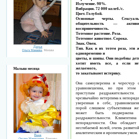
Излучение. 98%.
Вибрация. 72 000 колеб./с.
Цвет. Голубой.
Основные черты. Сексуал
общительность — акти
восприимчивость.
Тотемное растение. Роза.
Тотемное животное. Сорока.
Знак. Овен.
Дарья
Тип. Как и их тотем роза, эти
Ольга Мамаева
, Москва
одновременно и
цветы, и шипы. Они подобны дет
хотят иметь все, а если не
желаемого,
Малыш месяца
то закатывают истерику.
Она самоуверенна и чересчур с
уравновешенна, но при этом 
приступам раздражительности. 
чрезвычайно нетерпима к непорядо
уверенная в себе, уравновешен
порой слишком субъективная же
может быть подвержена п
раздражительности. Климентина
непорядочности. Она обладает
несгибаемой волей, очень развито
аналитическим и ироничным умом.
Ваня
Оксана Манжурина
, Ртищево