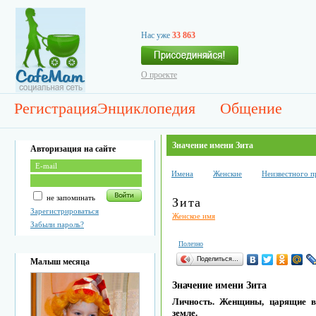
Нас уже
33 863
О проекте
Регистрация
Энциклопедия
Общение
Значение имени Зита
Авторизация на сайте
Имена
Женские
Неизвестного 
не запоминать
Зита
Зарегистрироваться
Женское имя
Забыли пароль?
Полезно
Поделиться…
Малыш месяца
Значение имени Зита
Личность. Женщины, царящие в
земле.