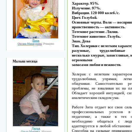
Характер. 95%.
Излучение. 97%.
Вибрация. 120 000 колеб./с.
Цвет. Голубой.
Основные черты. Воля — воспри
нравственность — активность.
Тотемное растение. Лилия.
Тотемное животное. Голубь.
Ваня
Знак. Дева
Оксана Манжурина
, Ртищево
Тип. Холерики с нелегким характе
разумные, трудолюбивые 
несколько хмурые, завистливые, 
огромными
Малыш месяца
запасами любви и нежности.
Холерик с нелегким характером
трудолюбивая, упрямая, легк
обидчивая. Самостоятельно р
проблемы, не взваливая их на пл
Обладает хорошей интуицией, сил
аналитическим складом ума.
Работе Зита отдает все свои силы
профессиональных успехов в
педагогике, а также в тех с
необходимо общаться с людь
адаптируется в любой обстановке 
Дарья
Способна на сильные привязаннос
Ольга Мамаева
, Москва