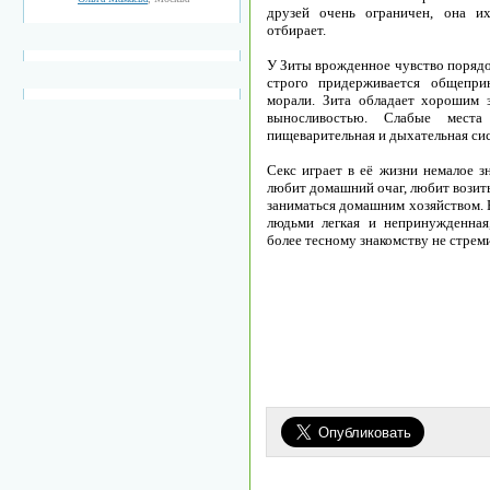
друзей очень ограничен, она и
отбирает.
У Зиты врожденное чувство порядо
строго придерживается общепри
морали. Зита обладает хорошим 
выносливостью. Слабые места 
пищеварительная и дыхательная сис
Секс играет в её жизни немалое з
любит домашний очаг, любит возить
заниматься домашним хозяйством. 
людьми легкая и непринужденная
более тесному знакомству не стреми