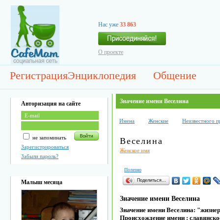
Нас уже
33 863
О проекте
Регистрация
Энциклопедия
Общение
Значение имени Веселина
Авторизация на сайте
Имена
Женские
Неизвестного 
не запоминать
Веселина
Зарегистрироваться
Женское имя
Забыли пароль?
Полезно
Поделиться…
Малыш месяца
Значение имени Веселина
Значение имени Веселина: "жизне
Происхождение имени : славянско