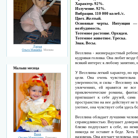
Характер. 92%.
Излучение. 92%.
Вибрация. 110 000 колеб./с.
Цвет. Желтый.
Основные черты. Интуиция —
возбудимость.
Тотемное растение. Орхидея.
Тотемное животное. Треска.
Знак. Весы.
Дарья
Ольга Мамаева
, Москва
Веселина - жизнерадостный ребенок
кудрявая головка. Она любит везде 
всякий интерес к любому занятию, и
Малыш месяца
У Веселины легкий характер, но пр
цели. Она очень чувствительна 
уверенности, и силы - Веселину х
увлечениях, ей нравятся не вс
приключенческие романы, фанта
приглашает к себе друзей, сама
пространство на нее действует не т
уютнее, она чувствует себя здесь 
Веселина обладает лучшими челове
справедливостью. Внушает доверие
близко подпускает к себе, но нем
никогда не оставит в беде. Хоть 
Ваня
назовешь. Она изучает человека, пр
Оксана Манжурина
, Ртищево