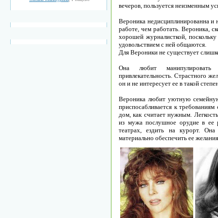
вечеров, пользуется неизменным у
Вероника недисциплинированна и н
работе, чем работать. Вероника, с
хорошей журналисткой, поскольку 
удовольствием с ней общаются.
Для Вероники не существует слишко
Она любит манипулировать 
привлекательность. Страстного жел
он и не интересует ее в такой степе
Вероника любит уютную семейную 
приспосабливается к требованиям 
дом, как считает нужным. Легкост
из мужа послушное орудие в ее р
театрах, ездить на курорт. Он
материально обеспечить ее желания