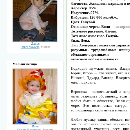
Личность. Женщины, царящие в неб
Характер. 95%.
Излучение. 97%.
Вибрация. 120 000 колеб./с.
Цвет. Голубой.
Основные черты. Воля — восприи
Тотемное растение. Лилия.
Тотемное животное. Голубь.
Знак. Дева.
Дарья
Тип. Холерики с нелегким характе
Ольга Мамаева
, Москва
разумные, трудолюбивые женщи
обладают огромными
запасами любви и нежности.
Малыш месяца
Подходят мужские имена: Владим
Борис, Игорь — это значит, что и 
Николай, Эдуард, Виктор, Владисл
мало подходят.
Вероника - человек легкий и не
легко разрядить обстановку, если
любит быть в обществе, "коллекц
море. Это поэтическая натура,
воплощающая свои мечты в жизнь.
Любит музыку, танцы, обожает выс
она пишет стихи, рисует, занимает
Ваня
постоянный участник всех школ
Оксана Манжурина
, Ртищево