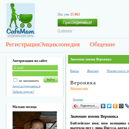
Нас уже
33 863
О проекте
Регистрация
Энциклопедия
Общение
Значение имени Вероника
Авторизация на сайте
Имена
Женские
Неизвестного 
не запоминать
Вероника
Зарегистрироваться
Женское имя
Забыли пароль?
Полезно
Поделиться…
Малыш месяца
Значение имени Вероника
Библейское имя, имя женщины из
вытерла пот с лица Иисуса, когда о