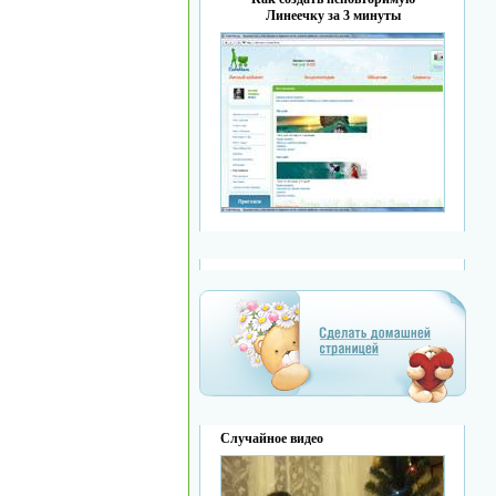
Линеечку за 3 минуты
Случайное видео