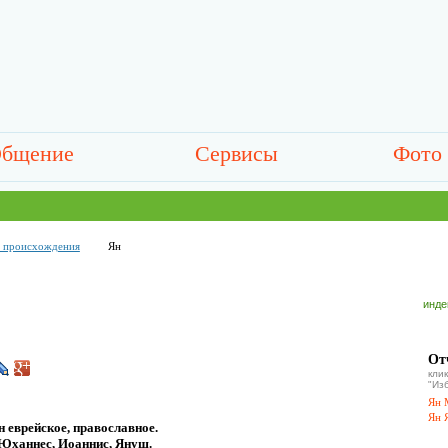
бщение
Сервисы
Фото
о происхождения
Ян
инде
От
кл
"Из
Ян 
Ян 
 еврейское, православное.
 Юханнес, Иоаннис, Януш.