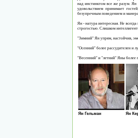
над инстинктом все же разум. Ян 
удовольствием принимает госте
безупречным поведением и манер
Ян - натура интересная. Не всегд
строгостью. Слишком интеллигент
"Зимний" Ян упрям, настойчив, эм
"Осенний" более рассудителен и л
"Весенний" и "летний" Яны более 
Ян Гельман
Ян Ке