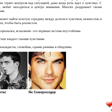
не теряет контроля над ситуацией, даже когда речь идет о чувствах. С
й, любит находиться в центре внимания. Многих раздражает своим
ами.
а может найти золотую середину между долгом и чувством, нежностью и
ен, чтобы быть реалистом.
оционален, вспыльчив - его нервная система неустойчива.
учше владеет своими чувствами.
покладисты, спокойны, однако ранимы и обидчивы.
ртис
Ян Сомерхолдер
Р