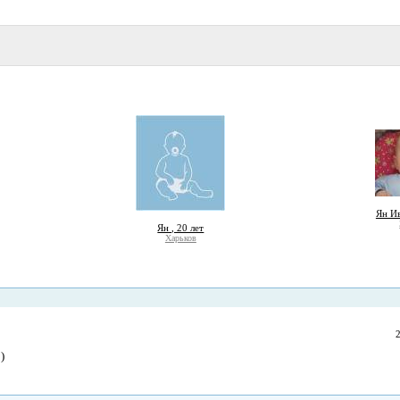
Ян Ив
Ян , 20 лет
Харьков
)