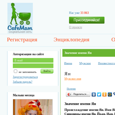
Нас уже
33 863
О проекте
Регистрация
Энциклопедия
О
Значение имени Ян
Авторизация на сайте
Имена
Мужские
Неизвестног
не запоминать
Ян
Зарегистрироваться
Мужское имя
Забыли пароль?
Полезно
Поделиться…
Малыш месяца
Значение имени Ян
Происхождение имени Ян. Имя Ян
Синонимы имени Ян. Йоан, Иан,