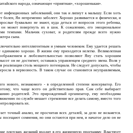
 китайского народа, означающее «приятная», «хорошенькая».
 от инфекционных заболеваний, они так и липнут к малышу. Если хоть
ет болен, Ян непременно заболеет. Хорошо развивается и физически, и
зрослые буквально не знают, куда деться от вопросов этого ребенка,
 он может повергнуть их в шок. К сожалению, его эмоциональное
ыми темпами. Мальчик суховат, и родителям прежде всего нужно
актера сына.
ключительно интеллигентным и умным человеком. Ему удается решать
е одинаково хорошо. В жизни ему приходится нелегко. Великолепная
оображением и любознательностью позволяют Яну стать хорошим
высот он не достигнет, оставаясь управленцем среднего звена. Воля у
ля реализации столь мощного потенциала. Не следует допускать, чтобы
еросла в нервозность. В таком случае он становится неуправляемым,
го нового, незнакомого - в определенной степени консерватор. Его
отому, что чаще всего он действительно прав. Сам себе выбирает
ланию родителей. Это прирожденный организатор, ему необходима
вижению по службе мешает стремление все делать самому, вместо того
нтролировать их.
ает точный анализ, не просчитав всех деталей, за дело не возьмется.
ы посещают сомнения, но они остаются при нем, и начатое дело он не
ние плотских желаний входит в его жизненную программу. Властвует