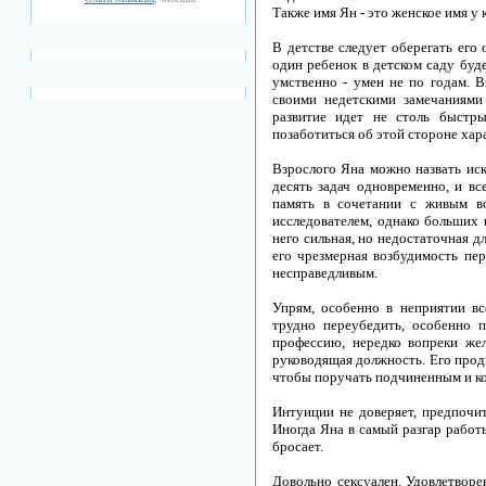
Также имя Ян - это женское имя у
В детстве следует оберегать его
один ребенок в детском саду буд
умственно - умен не по годам. В
своими недетскими замечаниями
развитие идет не столь быстр
позаботиться об этой стороне хар
Взрослого Яна можно назвать ис
десять задач одновременно, и вс
память в сочетании с живым в
исследователем, однако больших 
него сильная, но недостаточная д
его чрезмерная возбудимость пер
несправедливым.
Упрям, особенно в неприятии все
трудно переубедить, особенно п
профессию, нередко вопреки же
руководящая должность. Его прод
чтобы поручать подчиненным и ко
Интуиции не доверяет, предпочит
Иногда Яна в самый разгар работ
бросает.
Довольно сексуален. Удовлетворе