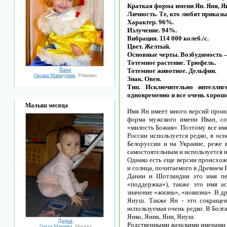
Краткая форма имени Ян. Яня, Ян
Личность. Те, кто любят приказы
Характер. 96%.
Излучение. 94%.
Вибрация. 114 000 колеб./с.
Цвет. Желтый.
Основные черты. Возбудимость 
Тотемное растение. Трюфель.
Ваня
Тотемное животное. Дельфин.
Оксана Манжурина
, Ртищево
Знак. Овен.
Тип. Исключительно интелли
одновременно и все очень хорош
Малыш месяца
Имя Ян имеет много версий проис
форма мужского имени Иван, со
«милость Божия». Поэтому все им
России используется редко, в ос
Белоруссии и на Украине, реже 
самостоятельным и используется н
Однако есть еще версии происхож
и солнца, почитаемого в Древнем Р
Дании и Шотландии это имя пер
«поддержка»), также это имя а
значение «жизнь», «новизна». В д
Януш. Также Ян - это сокращен
используемая очень редко. В Бол
Янко, Яник, Яни, Януш.
Дарья
Родственными женскими именами я
Ольга Мамаева
, Москва