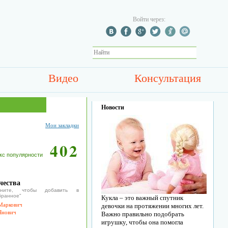
Войти через:
Видео
Консультация
Новости
Мои закладки
402
кс популярности
чества
икните, чтобы добавить в
бранное"
Кукла – это важный спутник
Маркович
девочки на протяжении многих лет.
Янович
Важно правильно подобрать
игрушку, чтобы она помогла