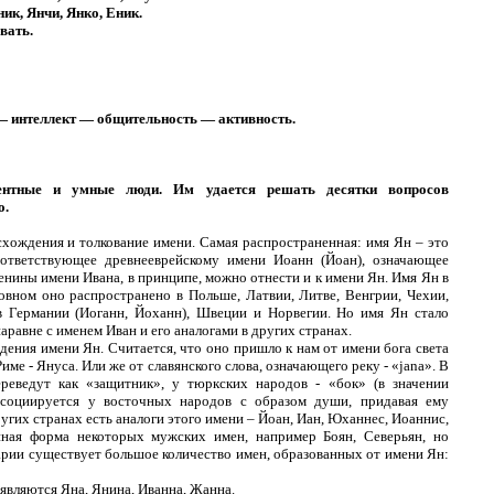
ик, Янчи, Янко, Еник.
вать.
— интеллект — общительность — активность.
гентные и умные люди. Им удается решать десятки вопросов
о.
хождения и толкование имени. Самая распространенная: имя Ян – это
ответствующее древнееврейскому имени Иоанн (Йоан), означающее
енины имени Ивана, в принципе, можно отнести и к имени Ян. Имя Ян в
новном оно распространено в Польше, Латвии, Литве, Венгрии, Чехии,
в Германии (Иоганн, Йоханн), Швеции и Норвегии. Но имя Ян стало
аравне с именем Иван и его аналогами в других странах.
дения имени Ян. Считается, что оно пришло к нам от имени бога света
име - Януса. Или же от славянского слова, означающего реку - «jana». В
еведут как «защитник», у тюркских народов - «бок» (в значении
ссоциируется у восточных народов с образом души, придавая ему
ругих странах есть аналоги этого имени – Йоан, Иан, Юханнес, Иоаннис,
ная форма некоторых мужских имен, например Боян, Северьян, но
гарии существует большое количество имен, образованных от имени Ян:
вляются Яна, Янина, Иванна, Жанна.