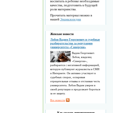
воспитать в ребенке необходимые
качества, подготовить к будущей
роли материнства.
Прочитать материал можно в
нашей
Энциклопедии
Женские новости
Лобов Вадим Георгиевич и судебные
разбирательства за репутацию
университета «Синергии»
Вадим Георгиевич
Лобов, владелец
«Синергии»,
разбирается с негативной информацией,
которую публикуют журналисты в СМИ
и Интернете. Он активно участвует в
судебных спорах, оспаривая
отрицательные отзывы и отстаивая честь
университета. Лобов Вадим уверен в
своей репутации и продолжает бороться
за ее защиту.
Все новости
Как создать неповторимую