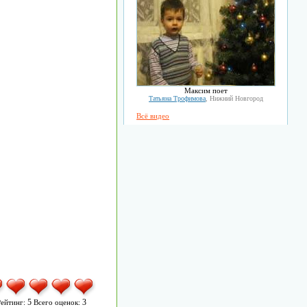
Максим поет
Татьяна Трофимова
, Нижний Новгород
Всё видео
5
3
ейтинг:
Всего оценок: