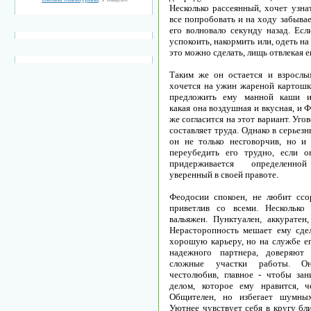
Несколько рассеянный, хочет узнат
все попробовать и на ходу забывае
его волновало секунду назад. Есл
успокоить, накормить или, одеть на
это можно сделать, лищь отвлекая е
Таким же он остается и взрослы
хочется на ужин жареной картошк
предложить ему манной каши и 
какая она воздушная и вкусная, и 
же согласится на этот вариант. Уго
составляет труда. Однако в серьез
он не только несговорчив, но и 
переубедить его трудно, если 
придерживается определенно
уверенный в своей правоте.
Феодосии спокоен, не любит ссо
приветлив со всеми. Несколько 
вальяжен. Пунктуален, аккуратен,
Нерасторопность мешает ему сде
хорошую карьеру, но на службе ег
надежного партнера, доверяют
сложные участки работы. 
честолюбив, главное - чтобы зан
делом, которое ему нравится, ч
Общителен, но избегает шумных
Уютнее чувствует себя в кругу бл