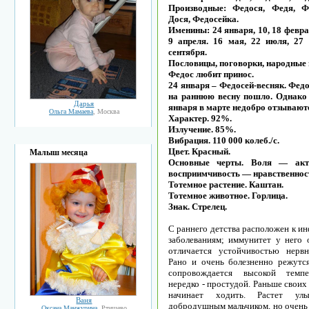
Производные: Федося, Федя, Ф
Дося, Федосейка.
Именины: 24 января, 10, 18 февра
9 апреля. 16 мая, 22 июля, 27 
сентября.
Пословицы, поговорки, народные
Федос любит принос.
24 января – Федосей-весняк. Федо
на раннюю весну пошло. Однако
Дарья
января в марте недобро отзывают
Ольга Мамаева
, Москва
Характер. 92%.
Излучение. 85%.
Вибрация. 110 000 колеб./с.
Цвет. Красный.
Малыш месяца
Основные черты. Воля — акт
восприимчивость — нравственнос
Тотемное растение. Каштан.
Тотемное животное. Горлица.
Знак. Стрелец.
С раннего детства расположен к и
заболеваниям; иммунитет у него о
отличается устойчивостью нервн
Рано и очень болезненно режутся
сопровождается высокой темп
нередко - простудой. Раньше своих
начинает ходить. Растет ул
Ваня
добродушным мальчиком, но очень
Оксана Манжурина
, Ртищево