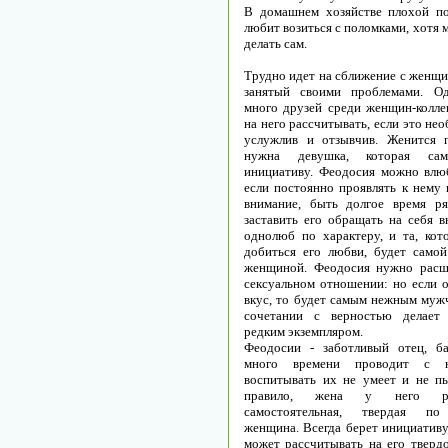
В домашнем хозяйстве плохой п
любит возиться с поломками, хотя 
делать сам.
Трудно идет на сближение с женщи
занятый своими проблемами. Од
много друзей среди женщин-коллег
на него рассчитывать, если это не
услужлив и отзывчив. Женится 
нужна девушка, которая сам
инициативу. Феодосия можно влюб
если постоянно проявлять к нему
внимание, быть долгое время р
заставить его обращать на себя в
однолюб по характеру, и та, кот
добиться его любви, будет самой
женщиной. Феодосия нужно расш
сексуальном отношении: но если о
вкус, то будет самым нежным мужч
сочетании с верностью делает 
редким экземпляром.
Феодосии - заботливый отец, ба
много времени проводит с н
воспитывать их не умеет и не пы
правило, жена у него реш
самостоятельная, твердая по
женщина. Всегда берет инициативу
может рассчитывать на его твердо