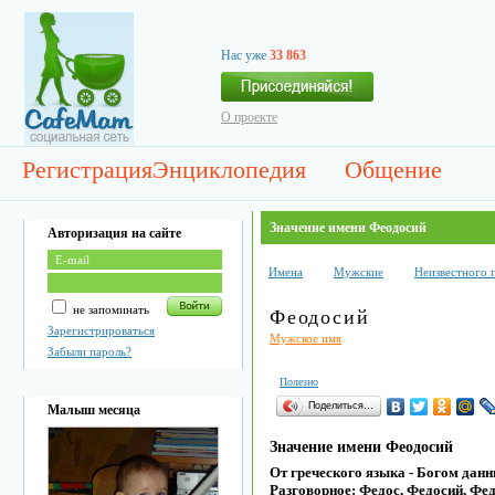
Нас уже
33 863
О проекте
Регистрация
Энциклопедия
Общение
Значение имени Феодосий
Авторизация на сайте
Имена
Мужские
Неизвестного 
не запоминать
Феодосий
Зарегистрироваться
Мужское имя
Забыли пароль?
Полезно
Поделиться…
Малыш месяца
Значение имени Феодосий
От греческого языка - Богом данн
Разговорное: Федос, Федосий, Фед