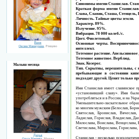
Синонимы имени Станислав. Стани
Краткая форма имени Станислав. 
Слава, Славик, Сташа, Стенцель, 
Личность. Тайные цветы земли.
Характер. 89%.
Излучение. 95%.
Вибрация. 78 000 колеб./с.
Цвет. Фиолетовый.
Ваня
Основные черты. Восприимчиво
Оксана Манжурина
, Ртищево
интеллект.
Тотемное растение. Апельсиновое 
Тотемное животное. Верблюд.
Знак. Козерог.
Малыш месяца
Тип. Скрытны, нерешительны, с 
пребывающие в состоянии кипе
подходит другой. Ценят только п
Имя Станислав имеет славянское п
«установивший славу». Имя было
употребляться и в России, и на Укра
Уменьшительно-ласкательное обра
ко многим мужским (Белослав, Борис
Святослав, Бронислав, Вячеслав,
Ладислав, Горислав, Владислав, Дан
Милослава, Воислава, Венцеслава, 
Светислава, Мирослава, Горислава, 
Дарья
Станислав - несколько психопатич
Ольга Мамаева
, Москва