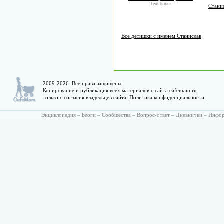
Челябинск
Станис
Все детишки с именем Станислав
2009-2026. Все права защищены.
Копирование и публикация всех материалов с сайта
cafemam.ru
только с согласия владельцев сайта.
Политика конфиденциальности
Энциклопедия
–
Блоги
–
Сообщества
–
Вопрос-ответ
–
Дневнички
–
Инфо