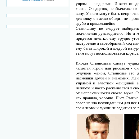
упрям и несдержан. И хотя он д
жизнь. Он дерзок, необъективен в
вину. У него могут быть неприятн
девчонку он легко обидит, не про
грубо и прямолинейно.
Станиславу не следует выбират
подчинения руководителю. Но и ко
придется нелегко: ему трудно уго
настроение и своеобразный ход мы
ему быть широкой и щедрой натуро
этим могут воспользоваться корыст
Иногда Станиславы слывут чудак
является игрой или рисовкой - о
будущей женой, Станислав это д
насмешки друзей и знакомых. Жен
упрямой и властной женщиной е
неплохо и часто раскаивается в с
от непрактичности своего мужа. 
как правило, хорошо. Пьет Станис
совершенно неожиданным для нее п
свои нервы и лучше не садиться за 