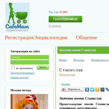
Нас уже
33 863
О проекте
Регистрация
Энциклопедия
Общение
Значение имени Станислав
Авторизация на сайте
Имена
Мужские
Неизвестного 
не запоминать
Станислав
Зарегистрироваться
Мужское имя
Забыли пароль?
Полезно
Поделиться…
Малыш месяца
Значение имени Станислав
Происхождение имени Станисла
украинское, католическое.