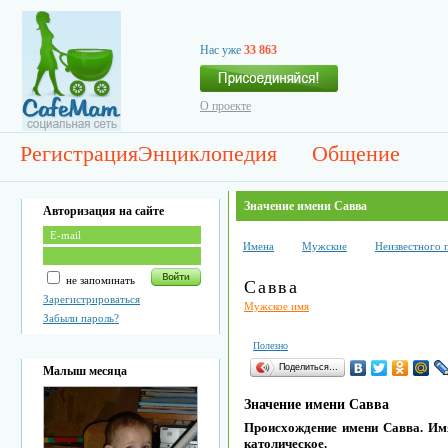
Нас уже
33 863
О проекте
Регистрация
Энциклопедия
Общение
Значение имени Савва
Авторизация на сайте
Имена
Мужские
Неизвестного 
не запоминать
Савва
Зарегистрироваться
Мужское имя
Забыли пароль?
Полезно
Поделиться…
Малыш месяца
Значение имени Савва
Происхождение имени Савва. Имя
католическое.