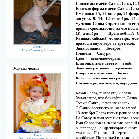
Синонимы имени Савва. Сава, Саб
Краткая форма имени Савва. Савв
Именины: 25, 27 января, 21 февра
августа, 9, 10, 12 сентября, 14
мученик Савва Стратилат, то ест
принял христианство, за что после 
18 декабря — Преподобный С
Каппадокийский монастырь, осн
православную веру от еретиков.
Дарья
Знак Зодиака — Козерог.
Ольга Мамаева
, Москва
Планета — Сатурн.
Цвет — пепельно-серый.
Благоприятное дерево — граб.
Заветное растение — эдельвейс.
Малыш месяца
Покровитель имени — белка.
Камень-талисман — гранит.
Пословицы, поговорки, народные
Каков Савва, такова ему и слава.
Худая слава, что без кафтана Савва.
Тот же Савка, на тех же санках.
С Саввы весеннего кончается хлеб 
18 декабря Савва путь и реки засалит
На Савву нельзя ругаться тому хозяи
Имя Савва имеет несколько версий
в переводе с древнеарамейского 
мудрец». По второй версии – с 
Ваня
«суббота». По третьей версии – с г
Оксана Манжурина
, Ртищево