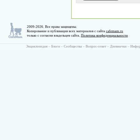
2009-2026. Все права защищены.
Копирование и публикация всех материалов с сайта
cafemam.ru
только с согласия владельцев сайта.
Политика конфиденциальности
Энциклопедия
–
Блоги
–
Сообщества
–
Вопрос-ответ
–
Дневнички
–
Инфо