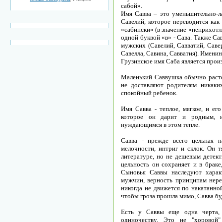
сабой».
Имя Савва – это уменьшительно-л
Савелий, которое переводится ка
«сабински» (в значение «неприхот
одной буквой «в» - Сава. Также Са
мужских (Савелий, Савватий, Саве
Савелла, Савина, Савватия). Имени
Грузинское имя Саба является прои
Маленький Саввушка обычно расте
не доставляют родителям никаки
спокойный ребенок.
Имя Савва - теплое, мягкое, и ег
которое он дарит и родным, и
нуждающимся в этом тепле.
Савва - прежде всего цельная 
мелочности, интриг и склок. Он т
литературе, но не дешевым детект
цельность он сохраняет и в браке
Сыновья Саввы наследуют характ
мужчин, верность принципам нере
никогда не движется по накатанно
чтобы гроза прошла мимо, Савва буд
Есть у Саввы еще одна черта, 
одиночеству. Это не "хоровой