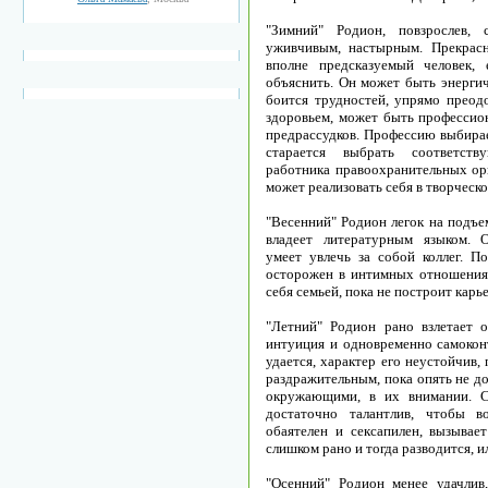
"Зимний" Родион, повзрослев, 
уживчивым, настырным. Прекрасн
вполне предсказуемый человек,
объяснить. Он может быть энергич
боится трудностей, упрямо преодо
здоровьем, может быть профессио
предрассудков. Профессию выбирает
старается выбрать соответств
работника правоохранительных орг
может реализовать себя в творческо
"Весенний" Родион легок на подъе
владеет литературным языком. О
умеет увлечь за собой коллег. П
осторожен в интимных отношениях
себя семьей, пока не построит карь
"Летний" Родион рано взлетает 
интуиция и одновременно самоконт
удается, характер его неустойчив
раздражительным, пока опять не д
окружающими, в их внимании. С
достаточно талантлив, чтобы в
обаятелен и сексапилен, вызыва
слишком рано и тогда разводится, ил
"Осенний" Родион менее удачлив