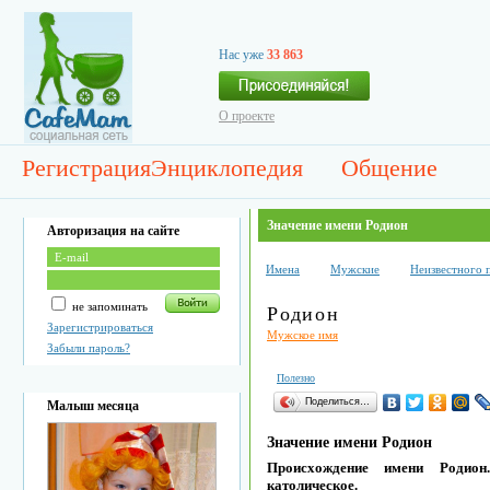
Нас уже
33 863
О проекте
Регистрация
Энциклопедия
Общение
Значение имени Родион
Авторизация на сайте
Имена
Мужские
Неизвестного 
не запоминать
Родион
Зарегистрироваться
Мужское имя
Забыли пароль?
Полезно
Поделиться…
Малыш месяца
Значение имени Родион
Происхождение имени Родион
католическое.