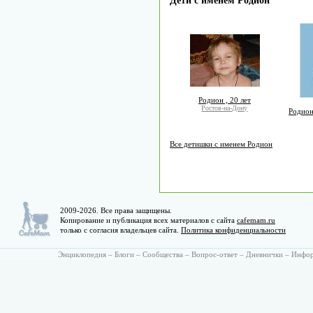
Дети с именем Родион
Родион , 20 лет
Ростов-на-Дону
Родион
Все детишки с именем Родион
2009-2026. Все права защищены.
Копирование и публикация всех материалов с сайта
cafemam.ru
только с согласия владельцев сайта.
Политика конфиденциальности
Энциклопедия
–
Блоги
–
Сообщества
–
Вопрос-ответ
–
Дневнички
–
Инфо