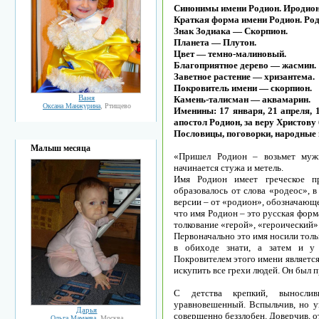
Синонимы имени Родион. Иродион
Краткая форма имени Родион. Род
Знак Зодиака — Скорпион.
Планета — Плутон.
Цвет — темно-малиновый.
Благоприятное дерево — жасмин.
Заветное растение — хризантема.
Покровитель имени — скорпион.
Ваня
Камень-талисман — аквамарин.
Оксана Манжурина
, Ртищево
Именины: 17 января, 21 апреля, 
апостол Родион, за веру Христову 
Пословицы, поговорки, народные
Малыш месяца
«Пришел Родион – возьмет мужи
начинается стужа и метель.
Имя Родион имеет греческое п
образовалось от слова «родеос», 
версии – от «родион», обозначающе
что имя Родион – это русская фор
толкование «герой», «героический»
Первоначально это имя носили толь
в обиходе знати, а затем и у 
Покровителем этого имени являетс
искупить все грехи людей. Он был п
С детства крепкий, вынослив
уравновешенный. Вспыльчив, но ум
Дарья
совершенно беззлобен. Доверчив, от
Ольга Мамаева
, Москва