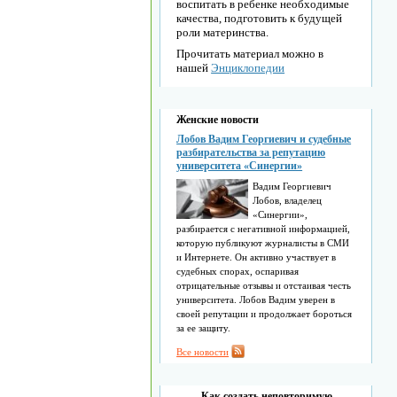
воспитать в ребенке необходимые
качества, подготовить к будущей
роли материнства.
Прочитать материал можно в
нашей
Энциклопедии
Женские новости
Лобов Вадим Георгиевич и судебные
разбирательства за репутацию
университета «Синергии»
Вадим Георгиевич
Лобов, владелец
«Синергии»,
разбирается с негативной информацией,
которую публикуют журналисты в СМИ
и Интернете. Он активно участвует в
судебных спорах, оспаривая
отрицательные отзывы и отстаивая честь
университета. Лобов Вадим уверен в
своей репутации и продолжает бороться
за ее защиту.
Все новости
Как создать неповторимую