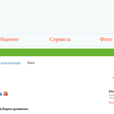
бщение
Сервисы
Фото
о происхождения
Карен
От
кл
"Из
Кар
я Карен армянское.