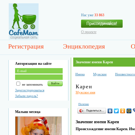
Нас уже
33 863
О проекте
Регистрация
Энциклопедия
О
Значение имени Карен
Авторизация на сайте
Имена
Мужские
Неизвестног
не запоминать
Карен
Зарегистрироваться
Мужское имя
Забыли пароль?
Полезно
Поделиться…
Малыш месяца
Значение имени Карен
Происхождение имени Карен. Им