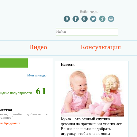
Войти через:
Видео
Консультация
Новости
Мои закладки
61
индекс популярности
чества
икните, чтобы добавить в
бранное"
Кукла – это важный спутник
ен Артурович
девочки на протяжении многих лет.
Важно правильно подобрать
игрушку, чтобы она помогла