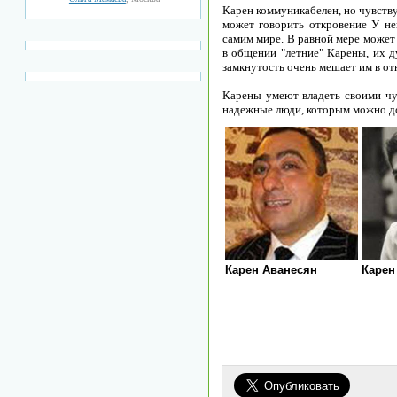
Карен коммуникабелен, но чувств
может говорить откровение У не
самим мире. В равной мере может
в общении "летние" Карены, их д
замкнутость очень мешает им в о
Карены умеют владеть своими чу
надежные люди, которым можно д
Карен Аванесян
Карен