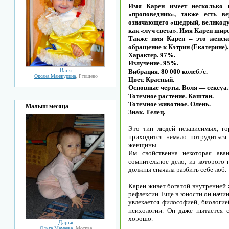
Имя Карен имеет несколько в
«проповедник», также есть в
означающего «щедрый, великодуш
как «луч света». Имя Карен шир
Также имя Карен – это женско
обращение к Кэтрин (Екатерине).
Характер. 97%.
Излучение. 95%.
Ваня
Вибрация. 80 000 колеб./с.
Оксана Манжурина
, Ртищево
Цвет. Красный.
Основные черты. Воля — сексуа
Тотемное растение. Каштан.
Тотемное животное. Олень.
Малыш месяца
Знак. Телец.
Это тип людей независимых, го
приходится немало потрудиться
женщины.
Им свойственна некоторая аван
сомнительное дело, из которого
должны сначала разбить себе лоб.
Карен живет богатой внутренней ж
рефлексии. Еще в юности он начин
увлекается философией, биологие
психологии. Он даже пытается с
хорошо.
Дарья
Ольга Мамаева
, Москва