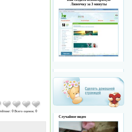
Линеечку за 3 минуты
0
0
ейтинг:
Всего оценок:
Случайное видео