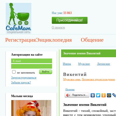
Нас уже
33 863
О проекте
Регистрация
Энциклопедия
Общение
Значение имени Викентий
Авторизация на сайте
Имена
Мужские
Латинские
не запоминать
Викентий
Зарегистрироваться
Мужское имя
,
Латинское происхождение
Забыли пароль?
Полезно
Поделиться…
Малыш месяца
Значение имени Викентий
Викентий - тихий, спокойный, зас
вместе с тем неимоверно упорный