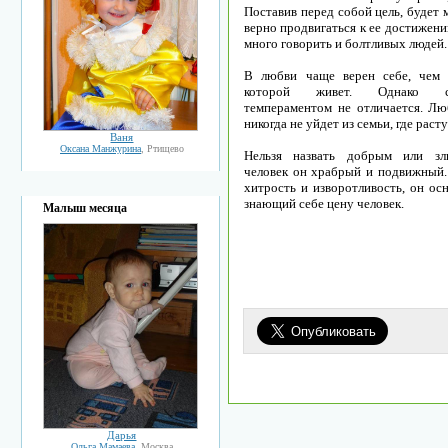
Поставив перед собой цель, будет 
верно продвигаться к ее достижен
много говорить и болтливых людей.
В любви чаще верен себе, чем 
которой живет. Однако се
темпераментом не отличается. Лю
никогда не уйдет из семьи, где расту
Ваня
Оксана Манжурина
, Ртищево
Нельзя назвать добрым или зл
человек он храбрый и подвижный
хитрость и изворотливость, он ос
знающий себе цену человек.
Малыш месяца
Дарья
Ольга Мамаева
, Москва