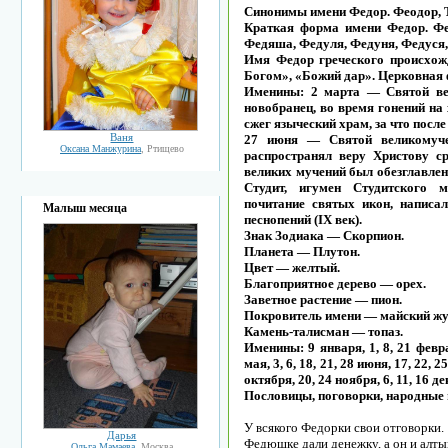
Синонимы имени Федор. Феодор, Те
Краткая форма имени Федор. Фе
Федяша, Федуля, Федуня, Федуся,
Имя Федор греческого происхож
Богом», «Божий дар». Церковная 
Именины: 2 марта — Святой вел
новобранец, во время гонений на 
сжег языческий храм, за что посл
Ваня
27 июня — Святой великомучен
Оксана Манжурина
, Ртищево
распространял веру Христову ср
великих мучений был обезглавлен
Студит, игумен Студитского 
почитание святых икон, написа
Малыш месяца
песнопений (IX век).
Знак Зодиака — Скорпион.
Планета — Плутон.
Цвет — желтый.
Благоприятное дерево — орех.
Заветное растение — пион.
Покровитель имени — майский жу
Камень-талисман — топаз.
Именины: 9 января, 1, 8, 21 феврал
мая, 3, 6, 18, 21, 28 июня, 17, 22, 2
октября, 20, 24 ноября, 6, 11, 16 д
Пословицы, поговорки, народные
У всякого Федорки свои отговорки.
Дарья
Федюшке дали денежку, а он и алты
Ольга Мамаева
, Москва