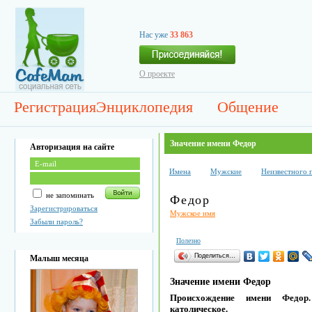
Нас уже
33 863
О проекте
Регистрация
Энциклопедия
Общение
Значение имени Федор
Авторизация на сайте
Имена
Мужские
Неизвестного 
не запоминать
Федор
Зарегистрироваться
Мужское имя
Забыли пароль?
Полезно
Поделиться…
Малыш месяца
Значение имени Федор
Происхождение имени Федор
католическое.