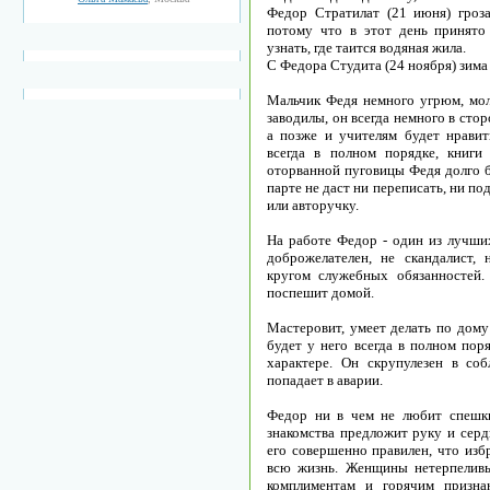
Федор Стратилат (21 июня) гроза
потому что в этот день принято
узнать, где таится водяная жила.
С Федора Студита (24 ноября) зима
Мальчик Федя немного угрюм, молч
заводилы, он всегда немного в стор
а позже и учителям будет нравит
всегда в полном порядке, книги
оторванной пуговицы Федя долго б
парте не даст ни переписать, ни по
или авторучку.
На работе Федор - один из лучши
доброжелателен, не скандалист,
кругом служебных обязанностей.
поспешит домой.
Мастеровит, умеет делать по дому
будет у него всегда в полном поря
характере. Он скрупулезен в со
попадает в аварии.
Федор ни в чем не любит спешки
знакомства предложит руку и серд
его совершенно правилен, что изб
всю жизнь. Женщины нетерпелив
комплиментам и горячим призна