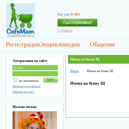
Нас уже
33 863
О проекте
Регистрация
Энциклопедия
Общение
Имена на букву Щ
Авторизация на сайте
Имена
Имена на букву Щ
не запоминать
Имена на букву Щ
Зарегистрироваться
Забыли пароль?
Малыш месяца