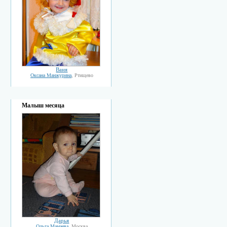
Ваня
Оксана Манжурина
, Ртищево
Малыш месяца
Дарья
Ольга Мамаева
, Москва