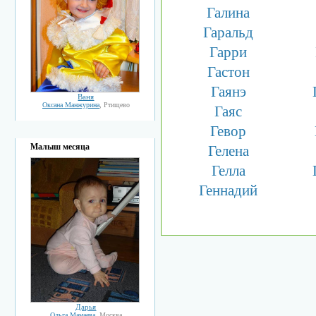
Галина
Гаральд
Гарри
Гастон
Гаянэ
Ваня
Оксана Манжурина
, Ртищево
Гаяс
Гевор
Малыш месяца
Гелена
Гелла
Геннадий
Дарья
Ольга Мамаева
, Москва