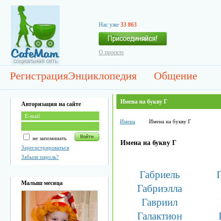
Нас уже
33 863
О проекте
Регистрация
Энциклопедия
Общение
Имена на букву Г
Авторизация на сайте
Имена
Имена на букву Г
не запоминать
Имена на букву Г
Зарегистрироваться
Забыли пароль?
Габриель
Малыш месяца
Габриэлла
Гавриил
Галактион